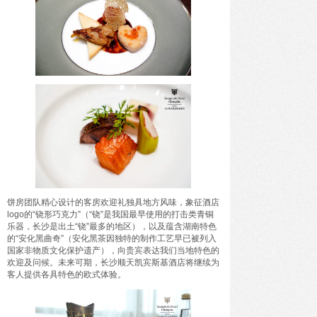
饼房团队精心设计的客房欢迎礼独具地方风味，象征酒店
logo的“铙形巧克力”（“铙”是我国最早使用的打击类青铜
乐器，长沙是出土“铙”最多的地区），以及蕴含湖南特色
的“安化黑曲奇”（安化黑茶因独特的制作工艺早已被列入
国家非物质文化保护遗产），向贵宾表达我们当地特色的
欢迎及问候。未来可期，长沙顺天凯宾斯基酒店将继续为
客人提供各具特色的欧式体验。