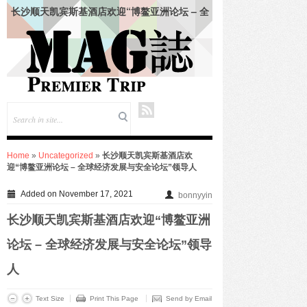
长沙顺天凯宾斯基酒店欢迎“博鳌亚洲论坛 – 全
球经济发展与安全论坛”领导人
仲夏悦飨·寻味伏羊|徐州喜来登酒店夏季新菜暨
伏羊风味品鉴仪式圆满落幕
合肥栢景朗廷酒店联袂祖·玛珑呈献“英伦田园”联
名下午茶
韩朝靓 (Vivian Han) 女士出任成都环球中心天堂
洲际大饭店总经理
绍兴苏宁希尔顿酒店及公寓共庆“希尔顿主厨
季”七周年：琥珀 · 中餐厅、饭 · 全日餐厅精致呈
现 – 越州风物入馔，名馔雅集启幕
Home
»
Uncategorized
»
长沙顺天凯宾斯基酒店欢
上海张江达社lyf酒店正式亮相，于科创高地打造
迎“博鳌亚洲论坛 – 全球经济发展与安全论坛”领导人
鲜活共鸣生活场
KENZO Kids杭州大厦璀璨启幕-打造高端亲子生
Added on November 17, 2021
bonnyyin
活新地标
九龙仓酒店任命包铂先生为长沙尼依格罗酒店及
长沙顺天凯宾斯基酒店欢迎“博鳌亚洲
长沙玛珂酒店区域总经理
FOR IMMEDIATE RELEASE——珠海拱北凯悦
论坛 – 全球经济发展与安全论坛”领导
酒店携手 lululemon 珠海门店推出瑜见感受 · 瑜
人
伽社区活动
入夏蕴鲜，味觅时令——合肥栢景朗廷酒店「唐
阁」夏季上新
Text Size
Print This Page
Send by Email