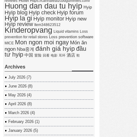
Hotel
reviews
Https://cannaleafzcbdgummies.com/
Huong dan dau tu hyip
Hyip
Hyip forum
Hyip blog
Hyip check
Hyip la gi
Hyip monitor
Hyip new
Hyip review
Item348623512
Kinderopvang
Liquid vitamins
Loss
Loss prevention software
prevention for retail stores
Mon ngon moi ngay
Món ăn
MICE
đánh giá hyip
đầu
ngon
Nba중계
tư hyip
中国
酒店
冒险
回看
电影
耳环
鞋
Archives
July 2026
(7)
June 2026
(8)
May 2026
(4)
April 2026
(8)
March 2026
(4)
February 2026
(1)
January 2026
(5)