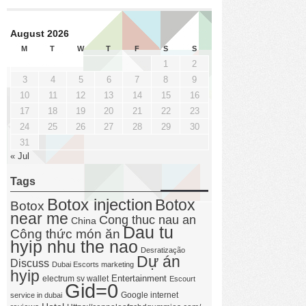
August 2026
M
T
W
T
F
S
S
1
2
3
4
5
6
7
8
9
10
11
12
13
14
15
16
17
18
19
20
21
22
23
24
25
26
27
28
29
30
31
« Jul
Tags
Botox injection
Botox
Botox
near me
Cong thuc nau an
China
Dau tu
Công thức món ăn
hyip nhu the nao
Desratização
Dự án
Discuss
Dubai Escorts marketing
hyip
Entertainment
electrum sv wallet
Escourt
Gid=0
Google internet
service in dubai