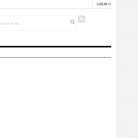
or
LOG IN