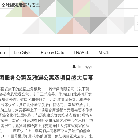
– 全球经济发展与安全
菜暨伏羊风味品鉴仪式
园”联名下午茶
球中心天堂洲际大饭店总经理
”七周年：琥珀 · 中
入馔，名馔雅集启幕
ion
Life Style
Rate & Date
TRAVEL
MICE
地打造鲜活共鸣生活场
亲子生活新地标
店及长沙玛珂酒店区域
bonnyyin
阁服务公寓及雅遇公寓双项目盛大启幕
拱北凯悦酒店携手
区活动
德投资旗下的旅宿业务板块——雅诗阁有限公司（以下简
「唐阁」夏季上新
服务公寓及雅遇公寓，今日正式启幕。作为虹口北外滩开发
酒店开启全家人的“超
心板块北外滩。虹口区相关领导、北外滩集团领导、雅诗阁
出席仪式，共启北外滩品质居住新纪元。 双星齐放，共
”为主题，为宾客奉上了一场融合摩登都市元素与艺术传承
子签名化作江面帆影，与历史建筑群共绘动态画卷; 现场专
艺廊中，嘉宾可驻足观看保时捷俱乐部艺术中心艺术顾问施
题套房中，嘉宾能够聆赏上海交响乐团大提琴演奏家的演
蕴。 启幕仪式上，嘉宾们共同将萃取⾃⻩浦江的鎏⾦
，LED巨幕呈现帆影高扬的画面，象征项目正式启幕。 北