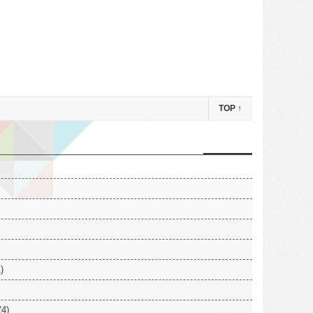
TOP
↑
)
(4)