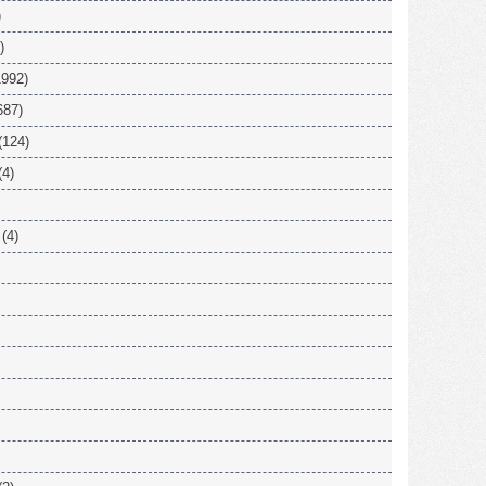
)
)
992)
687)
(124)
(4)
(4)