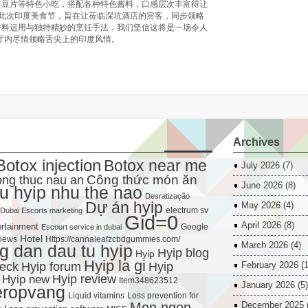
炸豆片等特色小吃，搭配各种特色酱料，口感层次丰富得让
办此次印度美食节，旨在让莅临深坑酒店的宾客，同步领略
香料运用与独特精妙的烹饪手法，我们坚信这将是一场令人
厅内尽情领略舌尖上的印度风情。
Archives
Botox injection
Botox near me
July 2026
(7)
Công thức món ăn
ng thuc nau an
June 2026
(8)
u hyip nhu the nao
Desratização
Dự án hyip
May 2026
(4)
electrum sv
Dubai Escorts marketing
Gid=0
April 2026
(8)
rtainment
Google
Escourt service in dubai
Hotel
views
Https://cannaleafzcbdgummies.com/
March 2026
(4)
 dan dau tu hyip
Hyip blog
Hyip
Hyip la gi
Hyip forum
heck
Hyip
February 2026
(1
Hyip new
Hyip review
Item348623512
January 2026
(5)
eropvang
Liquid vitamins
Loss prevention for
Mon ngon
December 2025