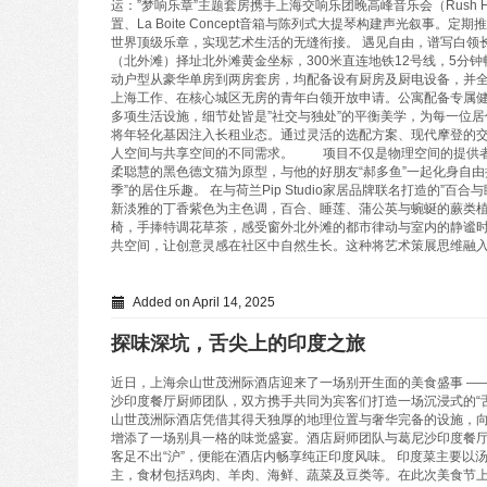
运：”梦响乐章”主题套房携手上海交响乐团晚高峰音乐会（Rush Ho
置、La Boite Concept音箱与陈列式大提琴构建声光叙事
世界顶级乐章，实现艺术生活的无缝衔接。 遇见自由，谱写白领
（北外滩）择址北外滩黄金坐标，300米直连地铁12号线，5分钟
动户型从豪华单房到两房套房，均配备设有厨房及厨电设备，并
上海工作、在核心城区无房的青年白领开放申请。公寓配备专属
多项生活设施，细节处皆是”社交与独处”的平衡美学，为每一
将年轻化基因注入长租业态。通过灵活的选配方案、现代摩登的
人空间与共享空间的不同需求。 项目不仅是物理空间的提供者，更
柔聪慧的黑色德文猫为原型，与他的好朋友“郝多鱼”一起化身自
季”的居住乐趣。 在与荷兰Pip Studio家居品牌联名打造的”
新淡雅的丁香紫色为主色调，百合、睡莲、蒲公英与蜿蜒的蕨类
椅，手捧特调花草茶，感受窗外北外滩的都市律动与室内的静谧
共空间，让创意灵感在社区中自然生长。这种将艺术策展思维融
Added on April 14, 2025
探味深坑，舌尖上的印度之旅
近日，上海佘山世茂洲际酒店迎来了一场别开生面的美食盛事 —
沙印度餐厅厨师团队，双方携手共同为宾客们打造一场沉浸式的“舌
山世茂洲际酒店凭借其得天独厚的地理位置与奢华完备的设施，
增添了一场别具一格的味觉盛宴。酒店厨师团队与葛尼沙印度餐
客足不出“沪”，便能在酒店内畅享纯正印度风味。 印度菜主要以
主，食材包括鸡肉、羊肉、海鲜、蔬菜及豆类等。在此次美食节