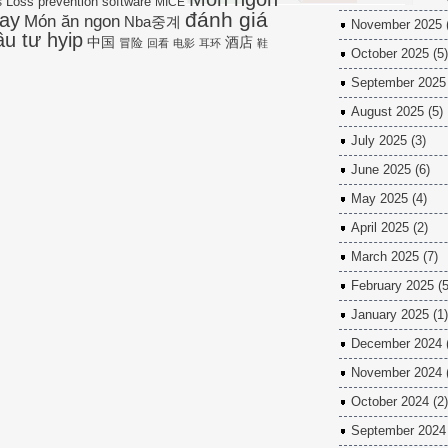
Loss prevention software
s
MICE
đánh giá
ay
Món ăn ngon
Nba중계
November 2025
ầu tư hyip
中国
酒店
冒险
回看
电影
耳环
鞋
October 2025
(5)
September 2025
August 2025
(5)
July 2025
(3)
June 2025
(6)
May 2025
(4)
April 2025
(2)
March 2025
(7)
February 2025
(5
January 2025
(1)
December 2024
November 2024
October 2024
(2)
September 2024