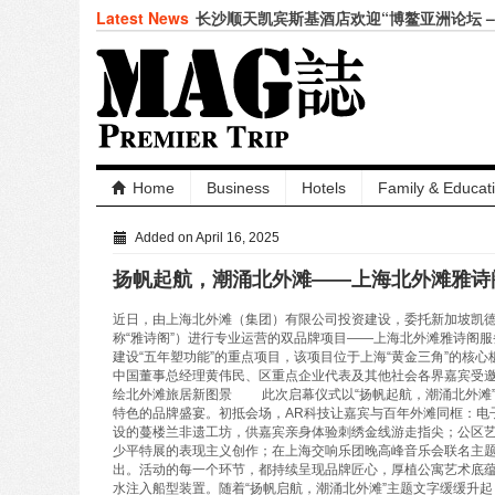
Latest News
长沙顺天凯宾斯基酒店欢迎“博鳌亚洲论坛 
论坛”领导人
仲夏悦飨·寻味伏羊|徐州喜来登酒店夏季新
圆满落幕
合肥栢景朗廷酒店联袂祖·玛珑呈献“英伦田
韩朝靓 (Vivian Han) 女士出任成都环
绍兴苏宁希尔顿酒店及公寓共庆“希尔顿主厨季
餐厅、饭 · 全日餐厅精致呈现 – 越州风物
Home
Business
Hotels
Family & Educat
上海张江达社lyf酒店正式亮相，于科创高
KENZO Kids杭州大厦璀璨启幕-打造高端
九龙仓酒店任命包铂先生为长沙尼依格罗酒
Added on April 16, 2025
总经理
扬帆起航，潮涌北外滩——上海北外滩雅诗
FOR IMMEDIATE RELEASE——珠海
lululemon 珠海门店推出瑜见感受 · 瑜伽社
近日，由上海北外滩（集团）有限公司投资建设，委托新加坡凯
入夏蕴鲜，味觅时令——合肥栢景朗廷酒店
称“雅诗阁”）进行专业运营的双品牌项目——上海北外滩雅诗阁
驭海乘风，成长壹夏——三亚海棠湾阳光壹
建设“五年塑功能”的重点项目，该项目位于上海“黄金三角”的核
级暑假”海岛度假体验
中国董事总经理黄伟民、区重点企业代表及其他社会各界嘉宾受邀
绘北外滩旅居新图景 此次启幕仪式以“扬帆起航，潮涌北外滩
特色的品牌盛宴。初抵会场，AR科技让嘉宾与百年外滩同框：电
设的蔓楼兰非遗工坊，供嘉宾亲身体验刺绣金线游走指尖；公区
少平特展的表现主义创作；在上海交响乐团晚高峰音乐会联名主
出。活动的每一个环节，都持续呈现品牌匠心，厚植公寓艺术底
⽔注入船型装置。随着“扬帆启航，潮涌北外滩”主题文字缓缓升起