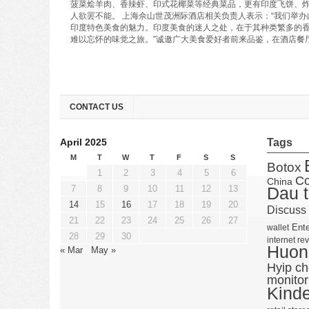
菠菜烩羊肉、香辣虾、印式花椰菜等经典菜品，更有印度飞饼、
人欲罢不能。 上海佘山世茂洲际酒店相关负责人表示：“我们举
印度特色美食的魅力。印度美食的迷人之处，在于其种类繁多的
难以忘怀的味觉之旅。”诚邀广大美食爱好者前来品鉴，在酒店餐
CONTACT US
April 2025
Tags
M
T
W
T
F
S
S
Botox
1
2
3
4
5
6
Co
China
7
8
9
10
11
12
13
Dau t
14
15
16
17
18
19
20
Discuss
21
22
23
24
25
26
27
Ente
wallet
28
29
30
internet re
Huong
« Mar
May »
Hyip c
monitor
Kind