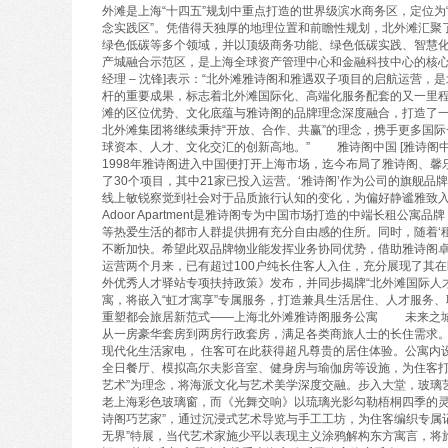
外滩是上海“十四五”规划中重点打造的世界级滨水商务区，定位
念实践区”。凭借得天独厚的地理位置和前瞻性规划，北外滩汇聚
绿色低碳等多个领域，并以顶级商务功能、绿色低碳实践、智慧
产城融合示范区，是上海全球资产管理中心和金融科技中心的核心
经理 – 沈锋]表示：“北外滩雅诗阁和雅遇双子项目的启航运营
杆的重要成果，标志着北外滩国际化、高端化服务配套的又一里程
滩的区位优势、文化底蕴与雅诗阁的品牌理念深度融合，打造了
北外滩集团将继续秉持“开放、合作、共赢”的理念，携手更多国
球资本、人才、文化交汇的创新高地。” 雅诗阁中国 [雅诗阁中国
1998年雅诗阁进入中国便打开上海市场，迄今布局了雅诗阁、馨乐
了30个项目，其中21家已投入运营。‘雅诗阁’作为公司的旗舰
线上敏锐察觉到社会对于品质旅行认知的变化，为偏好静谧雅致
Adoor Apartment是雅诗阁专为中国市场打造的中端长租
等热爱生活的都市人群提供拥有充分自由感的住所。同时，随着‘
不断加快。希望此双品牌物业能发挥业务协同优势，借助雅诗阁
运营两个月来，已有超过100户纯长住客人入住，充分展现了其在
外优秀人才驿站专项扶持政策》发布，并同步揭牌“北外滩国际人
寓，将嵌入“虹才寓享”专属服务，打造兼具生活居住、人才服务
重塑都会旅居新范式——上海北外滩雅诗阁服务公寓 未来之城
从一房豪华套房到两房行政套房，满足各类商旅人士的长住需求
现代化生活家电， 住客可在此获得超凡尊贵的居住体验。公寓内
全日餐厅、模拟高尔夫影音室、健身房与瑜伽房等设施，为住客打
艺术”为理念，将海派文化与艺术美学深度交融。步入大堂，玻璃艺术
老上海彩色玻璃窗，而《光舞交响》以琉璃光影勾勒梧桐四季的灵
诗阁巧艺家”，通过沉浸式艺术导览与手工工坊，为住客编织专属
无界”特展，当代艺术家施少平以表现主义涂鸦解构东方寓言，