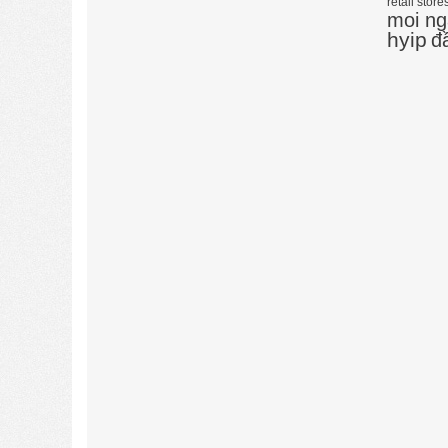
retail store
moi ng
hyip
đ