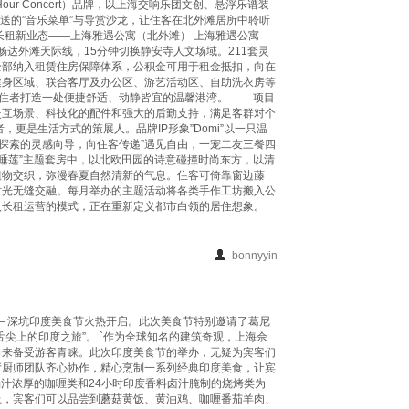
ur Concert）品牌，以上海交响乐团文创、悬浮乐谱装
。定期推送的”音乐菜单”与导赏沙龙，让住客在北外滩居所中聆听
长租新业态——上海雅遇公寓（北外滩） 上海雅遇公寓
畅达外滩天际线，15分钟切换静安寺人文场域。211套灵
全部纳入租赁住房保障体系，公积金可用于租金抵扣，向在
健身区域、联合客厅及办公区、游艺活动区、自助洗衣房等
位居住者打造一处便捷舒适、动静皆宜的温馨港湾。 项目
交互场景、科技化的配件和强大的后勤支持，满足客群对个
是生活方式的策展人。品牌IP形象”Domi”以一只温
由探索的灵感向导，向住客传递”遇见自由，一宠二友三餐四
百合与睡莲”主题套房中，以北欧田园的诗意碰撞时尚东方，以清
植物交织，弥漫春夏自然清新的气息。住客可倚靠窗边藤
时光无缝交融。每月举办的主题活动将各类手作工坊搬入公
入长租运营的模式，正在重新定义都市白领的居住想象。
bonnyyin
— 深坑印度美食节火热开启。此次美食节特别邀请了葛尼
尖上的印度之旅”。 `作为全球知名的建筑奇观，上海佘
向来备受游客青睐。此次印度美食节的举办，无疑为宾客们
厅厨师团队齐心协作，精心烹制一系列经典印度美食，让宾
汤汁浓厚的咖喱类和24小时印度香料卤汁腌制的烧烤类为
上，宾客们可以品尝到蘑菇黄饭、黄油鸡、咖喱番茄羊肉、