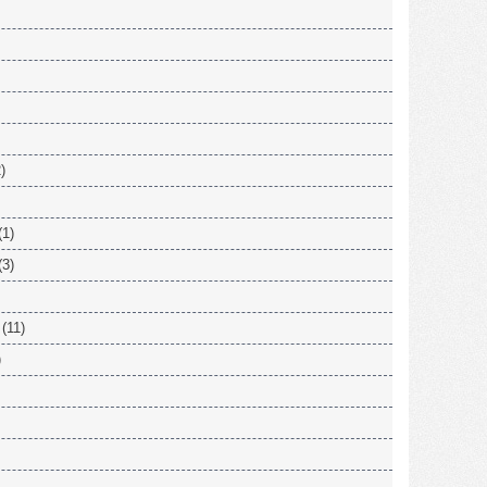
)
(1)
(3)
(11)
)