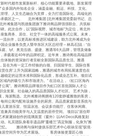
为“新时代都市发展新标杆、核心功能重要承载地、新发展理
了众多国内外知名企业，涵盖金融、航运、科技、文化、
化管理、人文生态融合为支撑，全力打造国际化、高端化的
承载区之一。 北外滩集团 [北外滩集团党委副书记、总
，是北外滩集团与凯德集团旗下雅诗阁品牌强强联合、共筑标
碑。此次合作，以“国际视野、城市地标”为定位，将北外
一座集商务、居住、社交于一体的高端服务式公寓。未来，
际一流伙伴，以更高标准推进区域建设，助力北外滩成为全
企业服务负责人暨华东区大区总经理 – 林高石]说：“自
庭、lyf、奥克伍德、盛捷、雅遇等6大品牌，管理及储备
品牌，承载着近40年的品牌积淀。近年来，雅诗阁在高端品牌
入住体验的资深旅行者呈献全新国际高品质生活。雅遇
公寓品牌，旨在为有一定工作经验的白领、归国留学生、国际住客
租赁住房’上升为国家战略，雅遇的城市布局拓展速度也在
卓越稳定的运营水准和国际化品质，形成业态互补。项目试
区域内的吸引力和市场潜力。” 在活动上，《虹口区海内
才公寓”。雅诗阁双品牌项目作为虹口区首批国际人才公
、职业发展、社会融入的高品质国际人才社区。 艺术为脉，
，海派甄选。北外滩雅诗阁拥有120套静谧雅致的客房，
。每间公寓均配有设施齐全的厨房、高品质家庭影音系统与
设儿童游乐室、恒温泳池、会议多功能厅、住客休闲廊、
造兼具功能美学与人文温度的居停空间。 项目以“居住即
家屠娟创作的琉璃装置《窗外》以Art Deco风格复刻
动。礼宾团队身着非遗品牌“蔓楼兰”高定制服，化身为”雅
记忆。 雅诗阁与保时捷俱乐部艺术中心联袂呈现”驭境·
将旅居空间升华为艺术展场。 客房体验更显匠心独