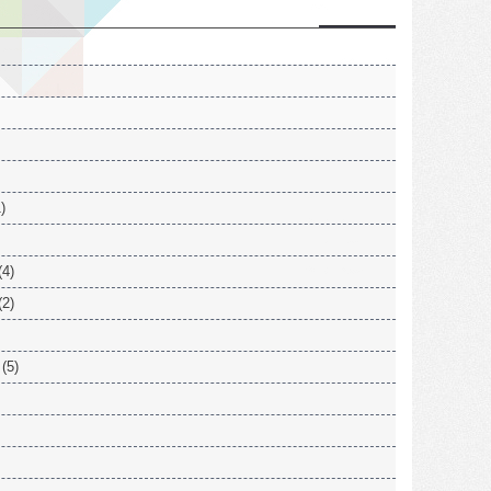
)
(4)
(2)
(5)