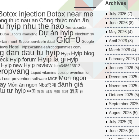
Archives
Botox injection
Botox near me
July 2026
(7)
Công thức món ăn
ng thuc nau an
June 2026
(8)
u hyip nhu the nao
Desratização
Dự án hyip
May 2026
(4)
electrum sv
Dubai Escorts marketing
Gid=0
April 2026
(8)
rtainment
Google
Escourt service in dubai
Hotel
views
Https://cannaleafzcbdgummies.com/
March 2026
(4)
 dan dau tu hyip
Hyip blog
Hyip
Hyip la gi
Hyip forum
heck
Hyip
February 2026
(1
Hyip new
Hyip review
Item348623512
January 2026
(5)
eropvang
Liquid vitamins
Loss prevention for
Mon ngon
December 2025
Loss prevention software
s
MICE
đánh giá
ay
Món ăn ngon
Nba중계
November 2025
ầu tư hyip
中国
酒店
冒险
回看
电影
耳环
鞋
October 2025
(5)
September 2025
August 2025
(5)
July 2025
(3)
June 2025
(6)