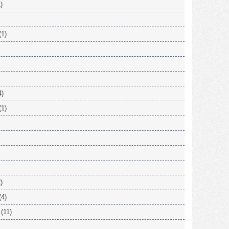
)
(1)
4)
(1)
)
(4)
(11)