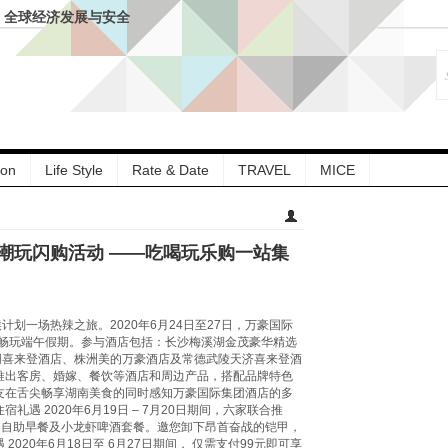
– 全球经济发展与安全
菜暨伏羊风味品鉴仪式
园”联名下午茶
球中心天堂洲际大饭店总经理
”七周年：琥珀 · 中
入馔，名馔雅集启幕
ion
Life Style
Rate & Date
TRAVEL
MICE
地打造鲜活共鸣生活场
亲子生活新地标
店及长沙玛珂酒店区域
潮玩闪购活动 ——吃喝玩乐购一站集
拱北凯悦酒店携手
区活动
「唐阁」夏季上新
酒店开启全家人的“超
划一场热辣之旅。2020年6月24日至27日，万豪国际
畅玩端午假期。参与酒店包括：长沙梅溪湖金茂豪华精选
朋喜来登酒店、株洲美的万豪酒店及常德武陵天济喜来登酒
推出客房、婚嫁、餐饮等酒店和周边产品，搭配品牌特色
友在舌尖畅享湖南美食的同时感知万豪国际集团酒店的多
 2020年6月19日 – 7月20日期间，六家联合推
家庭自助早餐及小龙虾啤酒套餐。邀您卸下昂首奋战的铠甲，
20年6月18日至 6月27日期间， 仅需支付99元即可享