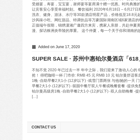
受婚宴，寿宴，宝宝宴，谢师宴等宴席满十赠一优惠。时尚典雅
让宾客安心享受幸福时刻。 餐饮福利 2020年6月18日 – 6月
洗衣、健身、游泳、水疗等30款酒店明星产品，价格低至18.8
沙风味小吃、网红甜品、特调饮品等万豪国际湖南区域6家酒店的
正值端午假期，锦绣潇湘广邀四方来宾，携家人亲朋，共赴仲夏
漫、探访株洲炎帝陵的厚重。 这个仲夏，每一个关于你和湖南的
Added on June 17, 2020
SUPER SALE · 苏州中惠铂尔曼酒店「6
不知不觉 2020 年已过去一半 年中之际，我们迎来了激动人心的
抢！ 得吧咖啡一杯 门市价: RMB 45 元 RMB 10 元 铂尔曼舒适客房 
1晚 -自助早餐2大1小 (12岁以下) -戏雪门票两张 与他/她的一天 门市价
早餐2大1小 (12岁以下) -留园中餐厅双人午餐或晚餐套餐 -提供免费加床服
铂尔曼高级房1晚 -自助早餐2大1小 (12岁以下) -双人自助晚餐
[…]
CONTACT US