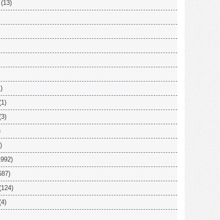
(13)
)
(1)
(3)
)
)
992)
687)
(124)
(4)