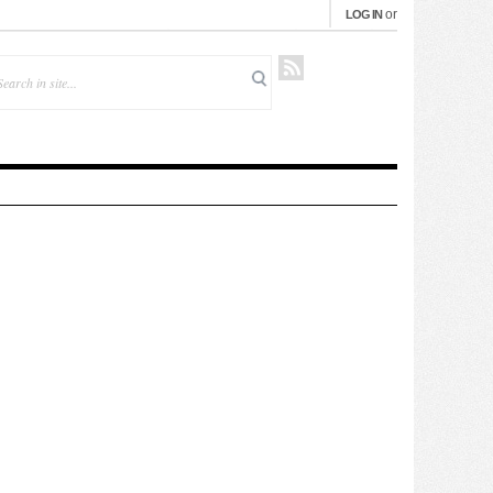
or
LOG IN