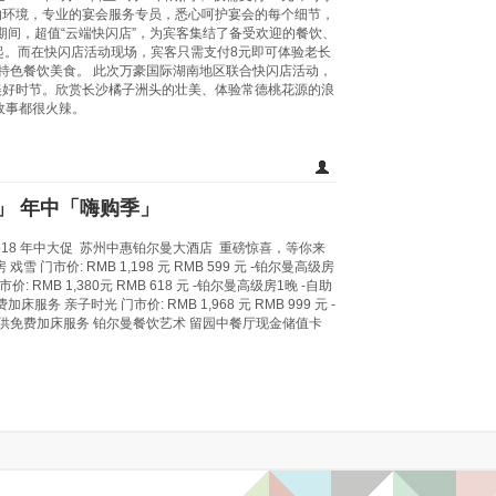
的环境，专业的宴会服务专员，悉心呵护宴会的每个细节，
27日期间，超值“云端快闪店”，为宾客集结了备受欢迎的餐饮、
元起。而在快闪店活动现场，宾客只需支付8元即可体验老长
特色餐饮美食。 此次万豪国际湖南地区联合快闪店活动，
美好时节。欣赏长沙橘子洲头的壮美、体验常德桃花源的浪
故事都很火辣。
18」 年中「嗨购季」
 618 年中大促 苏州中惠铂尔曼大酒店 重磅惊喜，等你来
戏雪 门市价: RMB 1,198 元 RMB 599 元 -铂尔曼高级房
: RMB 1,380元 RMB 618 元 -铂尔曼高级房1晚 -自助
务 亲子时光 门市价: RMB 1,968 元 RMB 999 元 -
 -提供免费加床服务 铂尔曼餐饮艺术 留园中餐厅现金储值卡