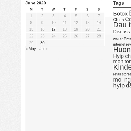
June 2020
Tags
M
T
W
T
F
S
S
Botox
1
2
3
4
5
6
7
Co
China
8
9
10
11
12
13
14
Dau t
15
16
17
18
19
20
21
Discuss
22
23
24
25
26
27
28
Ente
wallet
29
30
internet re
Huong
« May
Jul »
Hyip c
monitor
Kind
retail store
moi ng
hyip
đ