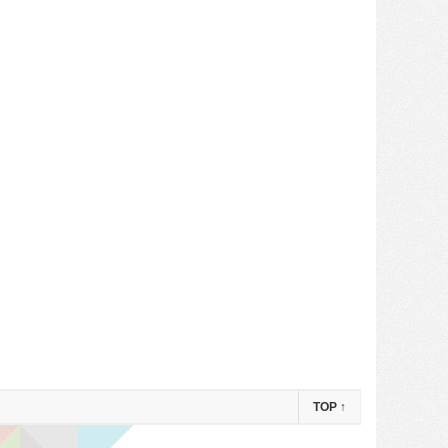
TOP
↑