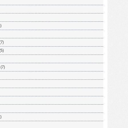
)
(7)
(5)
(7)
)