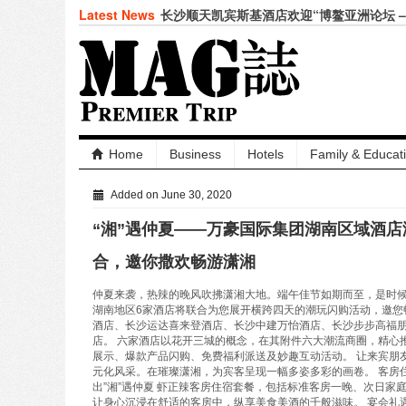
Latest News
长沙顺天凯宾斯基酒店欢迎“博鳌亚洲论坛 
论坛”领导人
仲夏悦飨·寻味伏羊|徐州喜来登酒店夏季新
圆满落幕
合肥栢景朗廷酒店联袂祖·玛珑呈献“英伦田
韩朝靓 (Vivian Han) 女士出任成都环
绍兴苏宁希尔顿酒店及公寓共庆“希尔顿主厨季
餐厅、饭 · 全日餐厅精致呈现 – 越州风物
Home
Business
Hotels
Family & Educat
上海张江达社lyf酒店正式亮相，于科创高
KENZO Kids杭州大厦璀璨启幕-打造高端
九龙仓酒店任命包铂先生为长沙尼依格罗酒
Added on June 30, 2020
总经理
“湘”遇仲夏——万豪国际集团湖南区域酒店
FOR IMMEDIATE RELEASE——珠海
lululemon 珠海门店推出瑜见感受 · 瑜伽社
合，邀你撒欢畅游潇湘
入夏蕴鲜，味觅时令——合肥栢景朗廷酒店
驭海乘风，成长壹夏——三亚海棠湾阳光壹
仲夏来袭，热辣的晚风吹拂潇湘大地。端午佳节如期而至，是时候计
级暑假”海岛度假体验
湖南地区6家酒店将联合为您展开横跨四天的潮玩闪购活动，邀您
酒店、长沙运达喜来登酒店、长沙中建万怡酒店、长沙步步高福
店。 六家酒店以花开三城的概念，在其附件六大潮流商圈，精心
展示、爆款产品闪购、免费福利派送及妙趣互动活动。 让来宾朋
元化风采。在璀璨潇湘，为宾客呈现一幅多姿多彩的画卷。 客房住宿礼遇
出”湘”遇仲夏 虾正辣客房住宿套餐，包括标准客房一晚、次日
让身心沉浸在舒适的客房中，纵享美食美酒的千般滋味。 宴会礼遇 20