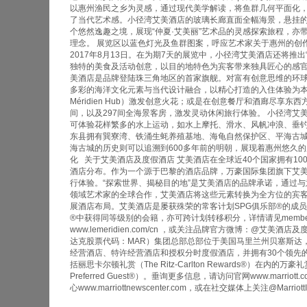
以惠州渔民之乡为灵感，通过现代美学解读，将鱼群几何平面化
了当代艺术感。小径湾艾美酒店的玻璃长廊直面全幅海景，悬挂
个悠然逸趣之境，展现“仲夏·艾美丽”艺术品的灵感探索旅程，亦
理念。 展览区以蓝色灯光及鱼群图案，呼应艺术家关于惠州的创作
2017年8月13日。在为期7天的展览中，小径湾艾美酒店还将推出
独特的美食及活动创意，以目的地特色为宾客带来独具匠心的感官
美酒店是品牌登陆珠三角地区的首家旗舰。对富有创意思维的环
多彩的海洋文化元素与当代设计融合，以精心打造的入住体验为本
Méridien Hub）激发创意火花；或是在创意餐厅和酒廊尽享东
间，以及297间全海景客房，激发灵动休闲旅行体验。 小径湾艾
可体验花样繁多的水上运动，如水上摩托、滑水、风帆冲浪、垂
东县拥有巽寮湾、铁涌生蚝养殖基地、海龟自然保护区、平海古
海古城的历史则可以追溯到600多年前的明朝，展现着惠州悠久的
化 关于艾美酒店及度假酒店 艾美酒店在全球近40个国家拥有1
酒店分布。作为一个源于巴黎的酒店品牌，万豪国际集团旗下艾
行体验。“探索世界、揭秘目的地”是艾美酒店的品牌承诺，通过与
领域艺术家的全球合作，艾美酒店将这些元素转换为全方位的宾客
展酒店布局。艾美酒店是屡获殊荣的常客计划SPG俱乐部®的成员
®中获得同等级别的会籍，亦可跨计划转移积分，详情请见members.m
www.lemeridien.com/cn ，或关注品牌官方微博：@艾美酒
达克股票代码：MAR）集团总部总部位于美国马里兰州贝塞斯达，在
经营酒店、特许经营酒店和授权分时度假酒店，并拥有30个领先
括丽思卡尔顿礼赏（The Ritz-Carlton Rewards®）在内的万豪礼赏（
Preferred Guest®）。垂询更多信息，请访问官网www.mar
心www.marriottnewscenter.com，或在社交媒体上关注@MarriottI