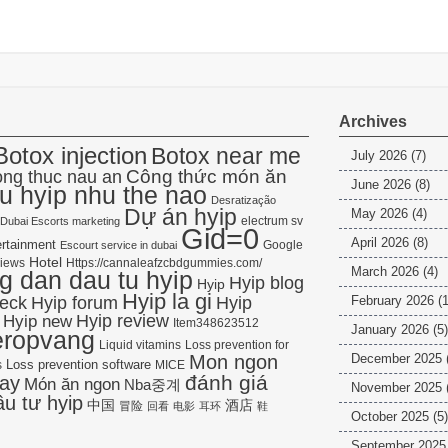
Archives
Botox injection
Botox near me
July 2026
(7)
Công thức món ăn
ng thuc nau an
June 2026
(8)
u hyip nhu the nao
Desratização
Dự án hyip
May 2026
(4)
electrum sv
Dubai Escorts marketing
Gid=0
April 2026
(8)
rtainment
Google
Escourt service in dubai
Hotel
views
Https://cannaleafzcbdgummies.com/
March 2026
(4)
 dan dau tu hyip
Hyip blog
Hyip
Hyip la gi
Hyip forum
heck
Hyip
February 2026
(1
Hyip new
Hyip review
Item348623512
January 2026
(5)
eropvang
Liquid vitamins
Loss prevention for
Mon ngon
December 2025
Loss prevention software
s
MICE
đánh giá
ay
Món ăn ngon
Nba중계
November 2025
ầu tư hyip
中国
酒店
冒险
回看
电影
耳环
鞋
October 2025
(5)
September 2025