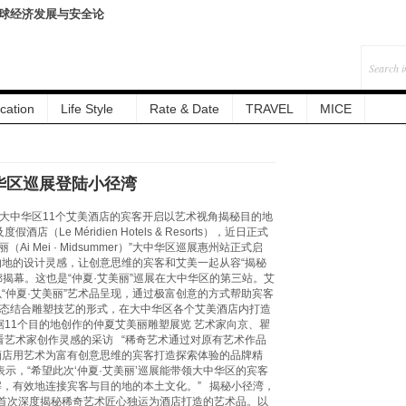
全球经济发展与安全论
cation
Life Style
Rate & Date
TRAVEL
MICE
中华区巡展登陆小径湾
为大中华区11个艾美酒店的宾客开启以艺术视角揭秘目的地
e Méridien Hotels & Resorts），近日正式
 Mei · Midsummer）”大中华区巡展惠州站正式启
”源自目的地的设计灵感，让创意思维的宾客和艾美一起从容“揭秘
揭幕。这也是“仲夏·艾美丽”巡展在大中华区的第三站。艾
“仲夏·艾美丽”艺术品呈现，通过极富创意的方式帮助宾客
术形态结合雕塑技艺的形式，在大中华区各个艾美酒店内打造
11个目的地创作的仲夏艾美丽雕塑展览 艺术家向京、瞿
看艺术家创作灵感的采访 “稀奇艺术通过对原有艺术作品
酒店用艺术为富有创意思维的宾客打造探索体验的品牌精
示，“希望此次‘仲夏·艾美丽’巡展能带领大中华区的宾客
，有效地连接宾客与目的地的本土文化。” 揭秘小径湾，
巡展首次深度揭秘稀奇艺术匠心独运为酒店打造的艺术品。以