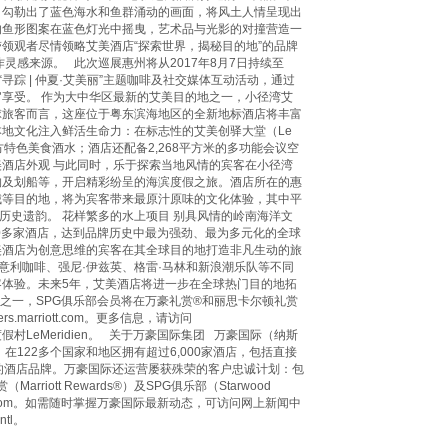
，勾勒出了蓝色海水和鱼群涌动的画面，将风土人情呈现出
的鱼形图案在蓝色灯光中摇曳，艺术品与光影的对撞营造一
带领观者尽情领略艾美酒店“探索世界，揭秘目的地”的品牌
灵感来源。 此次巡展惠州将从2017年8月7日持续至
“寻踪 | 仲夏·艾美丽”主题咖啡及社交媒体互动活动，通过
享受。 作为大中华区最新的艾美目的地之一，小径湾艾
球旅客而言，这座位于粤东滨海地区的全新地标酒店将丰富
地文化注入鲜活生命力：在标志性的艾美创驿大堂（Le
西方特色美食酒水；酒店还配备2,268平方米的多功能会议空
美酒店外观 与此同时，乐于探索当地风情的宾客在小径湾
钓及划船等，开启精彩纷呈的海滨度假之旅。酒店所在的惠
城等目的地，将为宾客带来最原汁原味的文化体验，其中平
历史遗韵。 花样繁多的水上项目 别具风情的岭南海洋文
00多家酒店，达到品牌历史中最为强劲、最为多元化的全球
美酒店为创意思维的宾客在其全球目的地打造非凡生动的旅
意利咖啡、强尼·伊兹英、格雷·马林和新浪潮乐队等不同
体验。未来5年，艾美酒店将进一步在全球热门目的地拓
之一，SPG俱乐部会员将在万豪礼赏®和丽思卡尔顿礼赏
arriott.com。更多信息，请访问
店及度假村LeMeridien。 关于万豪国际集团 万豪国际（纳斯
122多个国家和地区拥有超过6,000家酒店，包括直接
的酒店品牌。万豪国际还运营屡获殊荣的客户忠诚计划：包
Marriott Rewards®）及SPG俱乐部（Starwood
riott.com。如需随时掌握万豪国际最新动态，可访问网上新闻中
ntl。