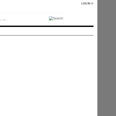
or
LOG IN