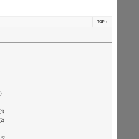
TOP
↑
)
(4)
(2)
(5)