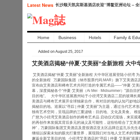
长沙顺天凯宾斯基酒店欢迎“博鳌亚洲论坛 – 
Latest News
坛”领导人
Home
Business
Hotels
Family & Edu
Added on August 25, 2017
艾美酒店揭秘“仲夏·艾美丽”全新旅程 大
艾美酒店揭秘“仲夏·艾美丽”全新旅程 大中华区巡展登陆小径湾 
的全新旅程 万豪国际集团（纳市股票代码:MAR）旗下艾美酒店及度假酒店（L
宣布由艾美酒店和稀奇艺术共同打造的专属艺术品——“仲夏·艾美丽（Ai
幕，深度揭秘各个“仲夏·艾美丽（Ai Mei · Midsummer）
目的地”。 大中华区巡展惠州站于小径湾艾美酒店二层的玻璃长廊
美酒店与稀奇艺术展开全球独家合作，将对目的地的认知巧妙地以
揭秘目的地。巡展以“寻踪 | 仲夏·艾美丽”为主题，通过当代艺
独有艺术空间，呈现品牌的三重滤镜：目的地、文化及美食。 根据
广慈为小径湾艾美酒店创作的稀奇艺术品 启动仪式现场，来宾观
的再创作来发掘其背后多元的涵义及可能性，这恰恰暗合了艾美
神”，万豪国际集团艾美酒店及度假酒店亚太区品牌总监孔乐先生表
继续以探索未知的眼光打量世界，展现我们对当地人文艺术的理解
邂逅全新艾美目的地 小径湾艾美酒店的“寻踪 | 仲夏·艾美丽”