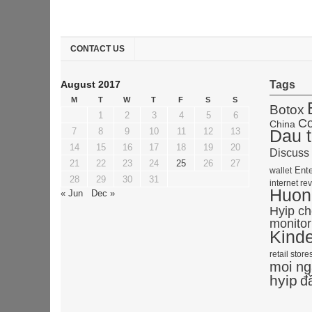
CONTACT US
August 2017
Tags
M
T
W
T
F
S
S
Botox
1
2
3
4
5
6
Co
China
7
8
9
10
11
12
13
Dau t
14
15
16
17
18
19
20
Discuss
21
22
23
24
25
26
27
Ente
wallet
28
29
30
31
internet re
Huong
« Jun
Dec »
Hyip c
monitor
Kind
retail store
moi ng
hyip
đ