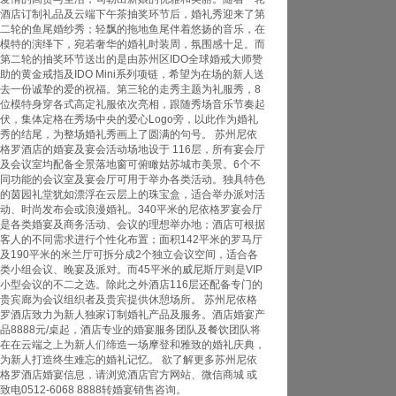
酒店订制礼品及云端下午茶抽奖环节后，婚礼秀迎来了第
二轮的鱼尾婚纱秀；轻飘的拖地鱼尾伴着悠扬的音乐，在
模特的演绎下，宛若奢华的婚礼时装周，氛围感十足。而
第二轮的抽奖环节送出的是由苏州区IDO全球婚戒大师赞
助的黄金戒指及IDO Mini系列项链，希望为在场的新人送
去一份诚挚的爱的祝福。第三轮的走秀主题为礼服秀，8
位模特身穿各式高定礼服依次亮相，跟随秀场音乐节奏起
伏，集体定格在秀场中央的爱心Logo旁，以此作为婚礼
秀的结尾，为整场婚礼秀画上了圆满的句号。 苏州尼依
格罗酒店的婚宴及宴会活动场地设于 116层，所有宴会厅
及会议室均配备全景落地窗可俯瞰姑苏城市美景。6个不
同功能的会议室及宴会厅可用于举办各类活动。独具特色
的茵园礼堂犹如漂浮在云层上的珠宝盒，适合举办派对活
动、时尚发布会或浪漫婚礼。340平米的尼依格罗宴会厅
是各类婚宴及商务活动、会议的理想举办地；酒店可根据
客人的不同需求进行个性化布置；面积142平米的罗马厅
及190平米的米兰厅可拆分成2个独立会议空间，适合各
类小组会议、晚宴及派对。而45平米的威尼斯厅则是VIP
小型会议的不二之选。除此之外酒店116层还配备专门的
贵宾廊为会议组织者及贵宾提供休憩场所。 苏州尼依格
罗酒店致力为新人独家订制婚礼产品及服务。酒店婚宴产
品8888元/桌起，酒店专业的婚宴服务团队及餐饮团队将
在在云端之上为新人们缔造一场摩登和雅致的婚礼庆典，
为新人打造终生难忘的婚礼记忆。 欲了解更多苏州尼依
格罗酒店婚宴信息，请浏览酒店官方网站、微信商城 或
致电0512-6068 8888转婚宴销售咨询。