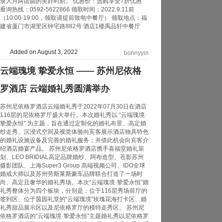
录人月两团圆的美好时刻。 优惠价：选购享受7折优惠
垂询热线：0592-5622866 领取时间：2022.9.11前
（10:00-19:00，领取请提前致电中餐厅） 领取地点：福
建省厦门市湖里区钟宅路882号 酒店1楼禹品轩中餐厅
Added on August 3, 2022
bonnyyin
云端瑰境 挚爱永恒 —— 苏州尼依格
罗酒店 云端婚礼秀圆满举办
苏州尼依格罗酒店云端婚礼秀于2022年07月30日在酒店
116层的尼依格罗厅盛大举行。本次婚礼秀以 “云端瑰境·
挚爱永恒” 为主题，旨在通过定制化的婚礼布景、高定婚
纱走秀、沉浸式空间及视觉体验向宾客展示酒店独具特色
的婚礼设施设备及完善的婚礼服务；并借此机会向宾客介
绍酒店婚宴产品。 苏州尼依格罗酒店携手喜福堂婚礼策
划、LEO BRIDIAL高定品牌婚纱、阿布造型、苍影苏州
摄影团队、上海Super3 Group 高端视频公司、IDO全球
婚戒大师以及苏州劳斯莱斯豪车品牌联合打造了一场时
尚、高定且奢华的婚礼秀场。本次“云端瑰境·挚爱永恒”婚
礼秀整体分为四个板块，分别是：位于116层秀场前厅的
签到区、位于茵园礼堂的“云端瑰境”玫瑰花海打卡区、婚
礼秀甜品展示区以及尼依格罗厅的模特走秀区。 苏州尼
依格罗酒店的“云端瑰境·挚爱永恒”主题婚礼秀以尼依格罗