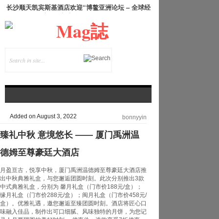
长沙顺天凯宾斯基酒店欢迎“博鳌亚洲论坛 – 全球经
济发展与安全论坛”领导人
Added on August 3, 2022
bonnyyin
臻礼中秋 意境悠长 —— 厦门禹洲温
德姆至尊豪廷大酒店
月盈亘古，悦享中秋，厦门禹洲温德姆至尊豪廷大酒店推
出中秋典雅礼盒，与您邂逅团圆时刻。此次分别推出3款
中式典雅礼盒，分别为 馨月礼盒（门市价188元/盒）；
缘月礼盒（门市价288元/盒）；闽月礼盒（门市价458元/
盒）。优雅礼遇，邀您邂逅至臻团圆时刻。酒店将匠心口
味融入佳品，制作出可口细腻、风味独特的月饼，为您记