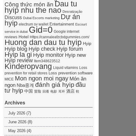
Dau tu
Công thức món ăn
hyip nhu the nao
Desratização
Dự án
Discuss
Dubai Escorts marketing
hyip
Entertainment
electrum sv wallet
Escourt
Gid=0
Google internet
service in dubai
Hotel
reviews
Https://cannaleafzcbdgummies.com/
Huong dan dau tu hyip
Hyip
Hyip forum
Hyip blog
Hyip check
Hyip la gi
Hyip monitor
Hyip new
Hyip review
Item348623512
Kinderopvang
Liquid vitamins
Loss
Loss prevention software
prevention for retail stores
Mon ngon moi ngay
Món ăn
MICE
đánh giá hyip
đầu
ngon
Nba중계
tư hyip
中国
酒店
冒险
回看
电影
耳环
鞋
Archives
July 2026
(7)
June 2026
(8)
May 2026
(4)