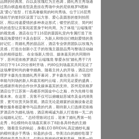
品牌的经典黑、白以及玫瑰红为主色调，婚礼秀主秀场通
过黑白棋盘格造型及悬挂在秀场中央的尼依格罗N图标
及“爱心”造型，打造高奢极简的时尚秀场。位于116层秀
场前厅的签到区设置了以方形、爱心及圆形的签到拍照
区，用以传递爱情的多种表达形式；镂空的层次、简约时
尚的造型让宾客宛若置身于时尚周。为了体现 “云端瑰境”
的视觉感，酒店在位于116层的茵园礼堂内专属打造了玫
瑰花海爱情打卡及合影区，为新人和情侣们镌刻爱情的美
好记忆；而婚礼秀的甜品区，酒店专业饼房团队以玫瑰为
灵感，打造出创新小王子的玫瑰主题甜品秀与整场活动融
合的相得益彰。 在全场新人情侣、媒体嘉宾的共同期待
下，苏州尼依格罗酒店“云端瑰境·挚爱永恒”婚礼秀于7月
30日下午14:20分准时开场，约80位到场嘉宾共同见证了
这场摩登时尚的奢华婚典。随着主持人的开场，酒店总经
理罗卡森先生致婚礼秀开幕词，罗卡森先生表示：“很荣
幸能与到场的新人和嘉宾相约云端，共同见证爱的盛典，
也感谢所有的合作伙伴及媒体嘉宾的支持。苏州尼依格罗
酒店位于江苏第一高楼苏州国金中心之巅，作为先锋引领
着未来。在这里，宾客不仅可以俯瞰姑苏城市及金鸡湖美
景，更可欣赏天际景观。酒店无论是婚宴的设施设备还是
餐饮服务都是奢华与品质的代表，期待新人们选择尼依格
罗酒店作为婚礼场地，酒店将竭诚为新人打造独一无二的
云端婚礼记忆。” 总经理致词过后，迎来了婚礼秀第一轮
走秀，8位模特向在场嘉宾展示了8款各具特色的主婚
纱。随着音乐的响起，身着LEO BRIDIAL高定婚纱礼服
的模特漫步于秀场；轻盈的步伐，华美洁白的婚纱彰显了
爱情的高贵与圣洁，勾勒出新娘的优雅和美丽。随着一轮