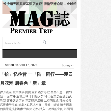
长沙顺天凯宾斯基酒店欢迎“博鳌亚洲论坛 – 全球经
济发展与安全论坛”领导人
Added on April 17, 2024
bonnyyin
「拾」忆往昔 一「陆」同行——迎四
月花潮 启春色「新」章
岁月流金 城中故事 娓娓道来 踏梦寻歌 生生不息 一面雅
致 一面市井 蓬勃江城 于日新月异间 衍生繁茂生机 历久
弥新 穿梭悠远历史 积淀醇厚底蕴 以空间叙话 移步换景
尽显摩登意象 毗邻K11艺术空间，灵动、静谧 流光溢彩
的街景是光影如梭的城市记忆 踏入一处雅韵空间 以面面