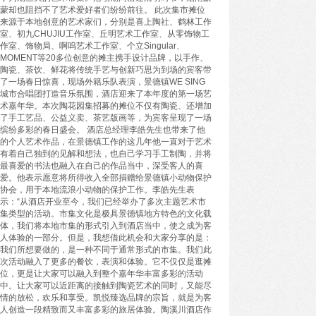
蒙却也阻挡不了艺术爱好者们纷纷前往。 此次集市摊位
来源于本地创意的艺术家们，分别是喜上陶社、鹤林工作
室、初九CHUJIU工作室、丘明艺术工作室、从零饰物工
作室、饰物局、啊呜艺术工作室、个立Singular、
MOMENT等20多位创意的摊主携手设计品牌，以手作、
陶瓷、茶饮、鲜花将传统手艺与创新巧思为到场的宾客带
了一场春日惊喜，现场外籍乐队表演，景德镇WE SING
城市合唱团打造音乐氛围，酒店迎来了本年度的第一场艺
术嘉年华。本次陶花园集招募的摊位不仅有陶瓷、还增加
了手工艺品、公益义卖、茶艺版画等，为宾客呈现了一场
缤纷多彩的春日盛会。 酒店总经理李皓先生也带来了他
的个人艺术作品，在景德镇工作的这几年他一直对于艺术
有着自己独到的见解和想法，也自己学习手工制陶，并将
最喜爱的书法也融入在自己的作品当中，深受客人的喜
爱。他表示愿意将所得收入全部捐赠给景德镇小动物保护
协会，用于本地流浪小动物的保护工作。李皓先生表
示：“从酒店开业至今，我们已经举办了多次主题艺术市
集类型的活动。市集文化是极具景德镇地方特色的文化载
体，我们将本地市集的形式引入到酒店当中，使之成为客
人体验的一部分。但是，我想借此机会和大家分享的是：
我们所想要做的，是一种不同于通常形式的市集。我们此
次活动融入了更多的餐饮，表演和体验。它不仅仅是逛摊
位，更是让大家可以融入到整个嘉年华丰富多彩的活动
中。让大家可以近距离的接触到陶瓷艺术的同时，又能尽
情的放松，欢乐和享受。凯悦臻选品牌的宗旨，就是为客
人创造一段精致而又丰富多彩的旅居体验。陶溪川酒店作