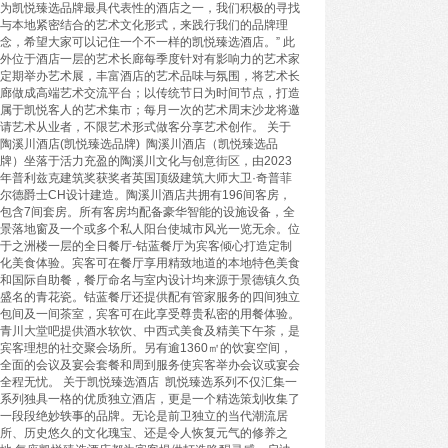
为凯悦臻选品牌最具代表性的酒店之一，我们积极的寻找
与本地紧密结合的艺术文化形式，来践行我们的品牌理
念，希望大家可以记住一个不一样的凯悦臻选酒店。” 此
外位于酒店一层的艺术长廊每季度针对有影响力的艺术家
定期举办艺术展，丰富酒店的艺术品味与氛围，将艺术长
廊做成高端艺术交流平台；以传统节日为时间节点，打造
属于凯悦客人的艺术集市；每月一次的艺术周末沙龙将邀
请艺术从业者，不限艺术形式做客分享艺术创作。 关于
陶溪川酒店(凯悦臻选品牌) 陶溪川酒店（凯悦臻选品
牌）坐落于活力充盈的陶溪川文化与创意街区，由2023
年普利兹克建筑奖获奖者英国顶级建筑大师大卫·奇普菲
尔德爵士CH设计建造。陶溪川酒店共拥有196间客房，
包含7间套房。所有客房均配备豪华智能的设施设备，全
景落地窗及一个或多个私人阳台使城市风光一览无余。位
于之洲楼一层的全日餐厅-钴蓝餐厅为宾客倾心打造定制
化美食体验。宾客可在餐厅享用精致地道的本地特色美食
和国际自助餐，餐厅命名与室内设计均来源于景德镇久负
盛名的青花瓷。钴蓝餐厅还提供配有管家服务的四间独立
包间及一间茶室，宾客可在此享受尊贵私密的用餐体验。
青川大堂吧提供酒水软饮、中西式美食及精美下午茶，是
宾客理想的社交聚会场所。另有逾1360㎡的饮宴空间，
全面的会议及宴会套餐和周到服务使宾客举办会议或宴会
全程无忧。 关于凯悦臻选酒店 凯悦臻选系列不仅汇集一
系列独具一格的优质独立酒店，更是一个精选策划收集了
一段段绝妙轶事的品牌。无论是前卫独立的当代潮流居
所、历史悠久的文化瑰宝、还是令人恢复元气的修养之