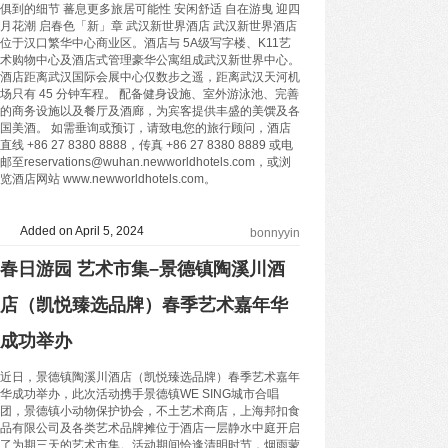
俱到的细节 蕃息更多旅居可能性 安闲舒适 自在游曳 迎四
月花潮 启春色「新」章 武汉新世界酒店 武汉新世界酒店
位于汉口繁华中心商业区。酒店与 5A级写字楼、K11艺
术购物中心及酒店式管理豪华公寓组成武汉新世界中心。
酒店距离武汉国际会展中心仅数步之遥，距离武汉天河机
场只有 45 分钟车程。 配备健身设施、室外游泳池、完善
的商务设施以及餐厅及酒廊，为宾客提供丰盛的美馔及各
国美酒。 如需垂询或预订，请致电您的旅行顾问，酒店
直线 +86 27 8380 8888，传真 +86 27 8380 8889 或电
邮至reservations@wuhan.newworldhotels.com，或浏
览酒店网站 www.newworldhotels.com。
Added on April 5, 2024
bonnyyin
春日游园 艺术市集–景德镇陶溪川酒
店（凯悦臻选品牌）春季艺术嘉年华
成功举办
近日，景德镇陶溪川酒店（凯悦臻选品牌）春季艺术嘉年
华成功举办，此次活动携手景德镇WE SING城市合唱
团，景德镇小动物保护协会，不土艺术商店，上海邦扣食
品有限公司及各类艺术品牌摊位于酒店一层静水中庭开启
了为期三天的艺术市集。活动期间恰逢清明时节，烟雨蒙