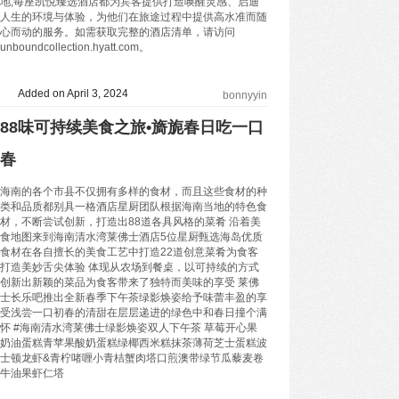
地,每座凯悦臻选酒店都为宾客提供打造唤醒灵感、启迪
人生的环境与体验，为他们在旅途过程中提供高水准而随
心而动的服务。如需获取完整的酒店清单，请访问
unboundcollection.hyatt.com。
Added on April 3, 2024
bonnyyin
88味可持续美食之旅•旖旎春日吃一口
春
海南的各个市县不仅拥有多样的食材，而且这些食材的种
类和品质都别具一格酒店星厨团队根据海南当地的特色食
材，不断尝试创新，打造出88道各具风格的菜肴 沿着美
食地图来到海南清水湾莱佛士酒店5位星厨甄选海岛优质
食材在各自擅长的美食工艺中打造22道创意菜肴为食客
打造美妙舌尖体验 体现从农场到餐桌，以可持续的方式
创新出新颖的菜品为食客带来了独特而美味的享受 莱佛
士长乐吧推出全新春季下午茶绿影焕姿给予味蕾丰盈的享
受浅尝一口初春的清甜在层层递进的绿色中和春日撞个满
怀 #海南清水湾莱佛士绿影焕姿双人下午茶 草莓开心果
奶油蛋糕青苹果酸奶蛋糕绿椰西米糕抹茶薄荷芝士蛋糕波
士顿龙虾&青柠啫喱小青桔蟹肉塔口煎澳带绿节瓜藜麦卷
牛油果虾仁塔