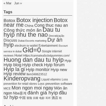
« Mar
Jun »
Tags
Botox injection
Botox
Botox
near me
Cong thuc nau an
China
Dau tu
Công thức món ăn
hyip nhu the nao
Desratização
Dự án
Discuss
Dubai Escorts marketing
hyip
Entertainment
electrum sv wallet
Escourt
Gid=0
Google internet
service in dubai
Hotel
reviews
Https://cannaleafzcbdgummies.com/
Huong dan dau tu hyip
Hyip
Hyip forum
Hyip blog
Hyip check
Hyip la gi
Hyip monitor
Hyip new
Hyip review
Item348623512
Kinderopvang
Liquid vitamins
Loss
Loss prevention software
prevention for retail stores
Mon ngon moi ngay
Món ăn
MICE
đánh giá hyip
đầu
ngon
Nba중계
tư hyip
中国
酒店
冒险
回看
电影
耳环
鞋