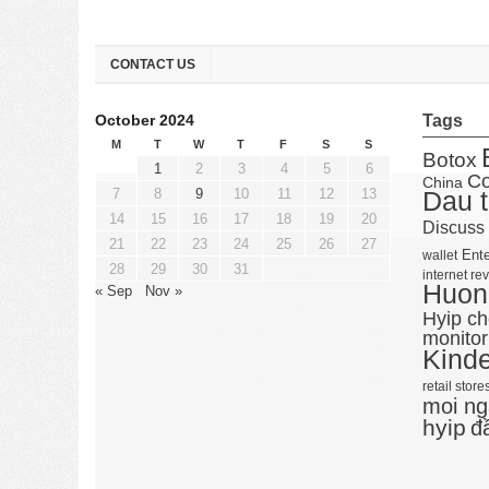
CONTACT US
October 2024
Tags
M
T
W
T
F
S
S
Botox
1
2
3
4
5
6
Co
China
7
8
9
10
11
12
13
Dau t
14
15
16
17
18
19
20
Discuss
21
22
23
24
25
26
27
Ente
wallet
28
29
30
31
internet re
Huong
« Sep
Nov »
Hyip c
monitor
Kind
retail store
moi ng
hyip
đ