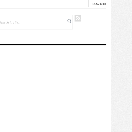
or
LOG IN