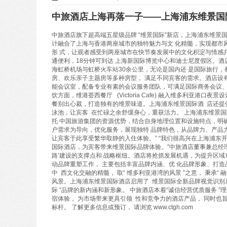
中旅酒店上海再落一子——上海浦东维景国
中旅酒店旗下超高端五星级品牌 “维景国际”新店，上海浦东维景
计融合了上海与香港两座城市的独特魅力与文 化精髓，实现都市
形 式，让观者感受到两座城市在快节奏发展中的文化积淀与情感
通便利，18分钟可到达 上海新国际博览中心和迪士尼度假区。酒
海虹桥机场与虹桥火车站30余公里，无论是国内还 是国际旅行，
房、欢乐亲子主题房等多种房型， 满足不同宾客的需求。酒店设有2
能会议室，配备专业有素的会议服务团队，可满足国际商务会议、
饮方面，维港荟西餐厅 (Victoria Cafe) 融入维多利亚港
餐别出心裁，打造独有的维景味道。上海浦东维景国际酒 店还提
泳池，让宾客 在忙碌之余舒缓身心，重获活力。 上海浦东维景
托 中国旅游集团的资源优势，结合自身地理位置和设施特点，明
户需求为导向，优化服务，展现独特 品牌特色，从品牌力、产品
让宾客于此享受繁华取静的入住体验。” “我们很高兴在上海浦东
国际酒店，为宾客带来维景国际品牌体验。”中旅酒店董事兼总经理
路’建设的支撑点和 战略枢纽。酒店将抢抓发展机遇，为提升区域市场
动品牌重塑工作， 主要包括丰富品牌内涵、优 化品牌形象、打造
中 西文化交融的精髓， 取“ 维多利亚港湾的风景 ”之意， 秉承“ 
风景。上海浦东维景国际酒店启用了 维景国际全新品牌视觉识别系
际 ”品牌的新内涵和新形象。 中旅酒店本着“诚信经营优质服务 ”
宿体验， 为市场带来更具引领 性和竞争力的酒店产品， 同时也
标杆。 了解更多信息或预订， 请浏览 www.ctgh.com