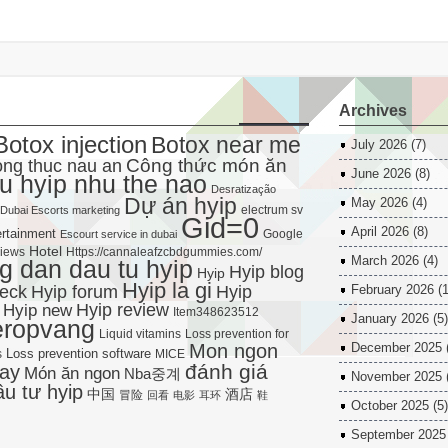
Archives
Botox injection
Botox near me
July 2026
(7)
Công thức món ăn
ng thuc nau an
June 2026
(8)
u hyip nhu the nao
Desratização
Dự án hyip
May 2026
(4)
electrum sv
Dubai Escorts marketing
Gid=0
April 2026
(8)
rtainment
Google
Escourt service in dubai
Hotel
views
Https://cannaleafzcbdgummies.com/
March 2026
(4)
 dan dau tu hyip
Hyip blog
Hyip
Hyip la gi
Hyip forum
heck
Hyip
February 2026
(1
Hyip new
Hyip review
Item348623512
January 2026
(5)
eropvang
Liquid vitamins
Loss prevention for
Mon ngon
December 2025
Loss prevention software
s
MICE
đánh giá
ay
Món ăn ngon
Nba중계
November 2025
ầu tư hyip
中国
酒店
冒险
回看
电影
耳环
鞋
October 2025
(5)
September 2025