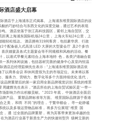
际酒店盛大启幕
国际酒店于上海浦东正式揭幕。 上海浦东维景国际酒店的设
风貌的巧妙结合与东西文化的深度交融，通过艺术的表现
共鸣。 酒店坐落于张江高科技园区，紧邻上海自贸区，交
店距离上海浦东国际机场24公里， 上海火车站24公里，上
都能轻松抵达。 酒店拥有319间客房，包括豪华房、行政
个配备嵌入式高清 LED 大屏的大型宴会厅 及2个多功
 喜庆婚宴及各式主题宴会等不同规模和风格的活动。餐
口夜景设计，以港式早餐元素结合上海本地特 色，各类沪港融合套
供一系列休闲设施，包括器材完善的健身中心及室内恒温
国际酒店总经理茹炯先生表示：“上海浦东维景国际酒店依
确了以商务会议 和休闲度假为主的市场定位。未来将以客
力、服务力、营销力、数字化等多个方面持续优化 迭代，
开设品牌重塑后的第一家启用全新品牌视觉识别 系统的维景
 周建辉先生表示，“酒店所在的上海自贸试验区是‘一带一
影响力作出积极贡献。” 2023 年底， 中旅酒店全面启
品牌产品、 重塑品牌标准等方面。 维景国际品牌源于香港
融合之美， 和而 不同 ”的理念， 于繁华都会， 寻一处静谧
统以及多项运营物品标准， 将多方位展现“ 维景 国
理念， 通 过全面的品牌重塑， 将为宾客带来更加卓越的住
旨在为酒店行业基于新质生产力的快速转型升 级树立新的