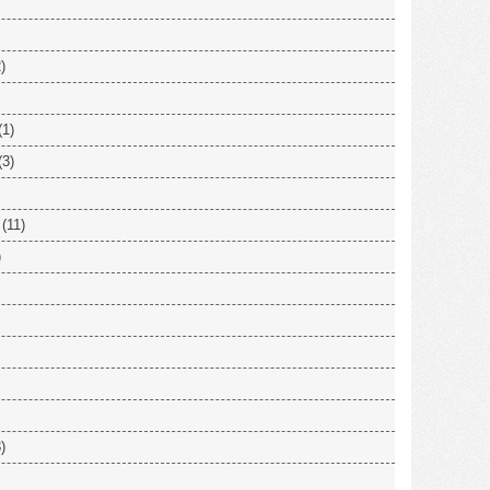
)
(1)
(3)
(11)
)
)