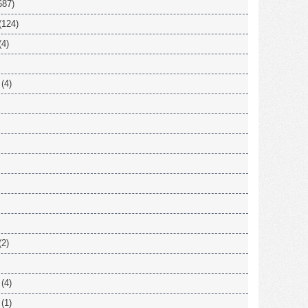
687)
(124)
(4)
(4)
(2)
(4)
(1)