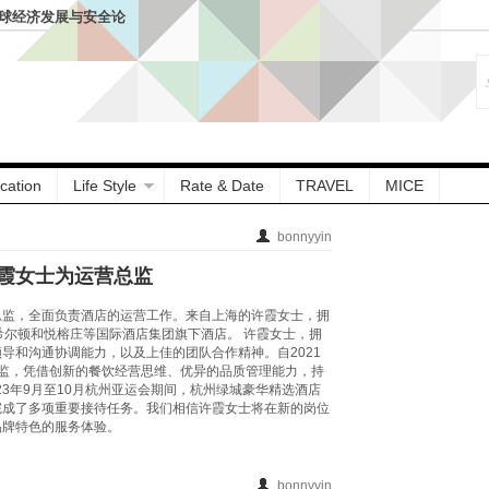
全球经济发展与安全论
cation
Life Style
Rate & Date
TRAVEL
MICE
bonnyyin
霞女士为运营总监
总监，全面负责酒店的运营工作。来自上海的许霞女士，拥
希尔顿和悦榕庄等国际酒店集团旗下酒店。 许霞女士，拥
导和沟通协调能力，以及上佳的团队合作精神。自2021
监，凭借创新的餐饮经营思维、优异的品质管理能力，持
23年9月至10月杭州亚运会期间，杭州绿城豪华精选酒店
完成了多项重要接待任务。我们相信许霞女士将在新的岗位
品牌特色的服务体验。
bonnyyin