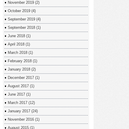
November 2019
(2)
October 2019
(4)
September 2019
(4)
September 2018
(1)
June 2018
(1)
April 2018
(1)
March 2018
(1)
February 2018
(1)
January 2018
(2)
December 2017
(1)
August 2017
(1)
June 2017
(1)
March 2017
(12)
January 2017
(24)
November 2016
(1)
August 2015
(1)