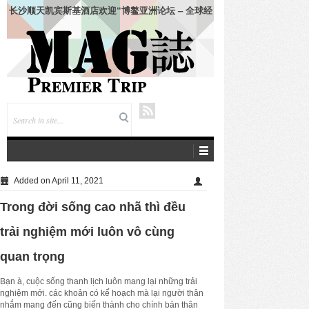
长沙顺天凯宾斯基酒店欢迎“博鳌亚洲论坛 – 全球经
济发展与安全论坛”领导人
Added on April 11, 2021
Trong đời sống cao nhã thì đều
trải nghiệm mới luôn vô cùng
quan trọng
Bạn à, cuộc sống thanh lịch luôn mang lại những trải
nghiệm mới. các khoản có kế hoạch mà lại người thân
nhắm mang đến cũng biến thành cho chính bản thân