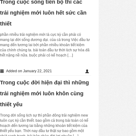
Trong cuộc sống tiến bộ thì các
trải nghiệm mới luôn hết sức cần
thiết
phần nhiều trải nghiệm mới là cực kỳ cần phải có
mang lại đời sống đương đại. của cả trong Việc đầu tư
mang đến tương lai bởi phần nhiều khoản tiết kiệm
của chính chúng ta. bài toán đầu tư thời lịch sự hóa đã
hết nặng nề nữa. buộc phải có kế hoạch […]
Added on January 22, 2021
Trong cuộc đời hiện đại thì những
trải nghiệm mới luôn khôn cùng
thiết yếu
Trong đời sống lịch sự thì phần đông trải nghiệm new
luôn cực kỳ cần thiết. bao gồm cả trong bài toán có kế
hoạch đến tương lai bằng những khoản tiết kiệm của
thiết yếu bạn. Thời nay đầu tư thật sự bao gồm một