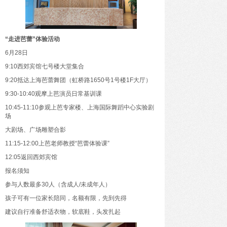
“走进芭蕾”体验活动
6月28日
9:10西郊宾馆七号楼大堂集合
9:20抵达上海芭蕾舞团（虹桥路1650号1号楼1F大厅）
9:30-10:40观摩上芭演员日常基训课
10:45-11:10参观上芭专家楼、上海国际舞蹈中心实验剧
场
大剧场、广场雕塑合影
11:15-12:00上芭老师教授“芭蕾体验课”
12:05返回西郊宾馆
报名须知
参与人数最多30人（含成人/未成年人）
孩子可有一位家长陪同，名额有限，先到先得
建议自行准备舒适衣物，软底鞋，头发扎起