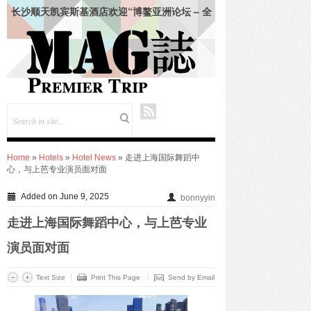
长沙顺天凯宾斯基酒店欢迎“博鳌亚洲论坛 – 全
球经济发展与安全论坛”领导人
仲夏悦飨·寻味伏羊|徐州喜来登酒店夏季新菜暨
伏羊风味品鉴仪式圆满落幕
合肥栢景朗廷酒店联袂祖·玛珑呈献“英伦田园”联
名下午茶
韩朝靓 (Vivian Han) 女士出任成都环球中心天堂
洲际大饭店总经理
绍兴苏宁希尔顿酒店及公寓共庆“希尔顿主厨
季”七周年：琥珀 · 中餐厅、饭 · 全日餐厅精致呈
现 – 越州风物入馔，名馔雅集启幕
Home
»
Hotels
»
Hotel News
» 走进上海国际舞蹈中
上海张江达社lyf酒店正式亮相，于科创高地打造
心，与上芭专业演员面对面
鲜活共鸣生活场
KENZO Kids杭州大厦璀璨启幕-打造高端亲子生
Added on June 9, 2025
bonnyyin
活新地标
九龙仓酒店任命包铂先生为长沙尼依格罗酒店及
走进上海国际舞蹈中心，与上芭专业
长沙玛珂酒店区域总经理
FOR IMMEDIATE RELEASE——珠海拱北凯悦
演员面对面
酒店携手 lululemon 珠海门店推出瑜见感受 · 瑜
伽社区活动
Text Size
Print This Page
Send by Email
入夏蕴鲜，味觅时令——合肥栢景朗廷酒店「唐
阁」夏季上新