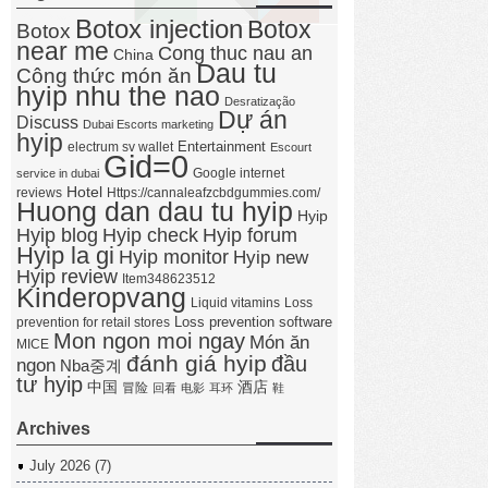
Botox injection
Botox
Botox
near me
Cong thuc nau an
China
Dau tu
Công thức món ăn
hyip nhu the nao
Desratização
Dự án
Discuss
Dubai Escorts marketing
hyip
Entertainment
electrum sv wallet
Escourt
Gid=0
Google internet
service in dubai
Hotel
reviews
Https://cannaleafzcbdgummies.com/
Huong dan dau tu hyip
Hyip
Hyip forum
Hyip blog
Hyip check
Hyip la gi
Hyip monitor
Hyip new
Hyip review
Item348623512
Kinderopvang
Liquid vitamins
Loss
Loss prevention software
prevention for retail stores
Mon ngon moi ngay
Món ăn
MICE
đánh giá hyip
đầu
ngon
Nba중계
tư hyip
中国
酒店
冒险
回看
电影
耳环
鞋
Archives
July 2026
(7)