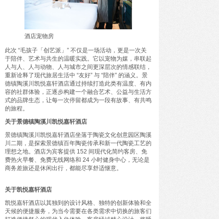
酒店宠物房
此次 “毛孩子「创艺派」” 不仅是一场活动，更是一次关
于陪伴、艺术与共生的温暖实践。它以宠物为媒，串联起
人与人、人与动物、人与城市之间更深层次的情感联结，
重新诠释了现代旅居生活中 “友好” 与 “陪伴” 的涵义。景
德镇陶溪川凯悦嘉轩酒店通过持续打造此类有温度、有内
容的社群体验，正逐步构建一个融合艺术、公益与生活方
式的品牌生态，让每一次停留都成为一段有故事、有共鸣
的旅程。
关于景德镇陶溪川凯悦嘉轩酒店
景德镇陶溪川凯悦嘉轩酒店坐落于陶瓷文化创意园区陶溪
川二期，是探索景德镇百年陶瓷传承和新一代陶瓷工艺的
理想之地。酒店为宾客提供 152 间现代化简约客房、免
费热火早餐、免费无线网络和 24 小时健身中心，无论是
商务差旅还是休闲出行，都能尽享舒适惬意。
关于凯悦嘉轩酒店
凯悦嘉轩酒店以其独到的设计风格、独特的创新体验和全
天候的便捷服务，为当今需要在各类需求中切换的旅客们