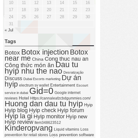
10
11
12
13
14
15
16
17
18
19
20
21
22
23
24
25
26
27
28
29
30
31
« Jul
Tags
Botox injection
Botox
Botox
near me
Cong thuc nau an
China
Dau tu
Công thức món ăn
hyip nhu the nao
Desratização
Dự án
Discuss
Dubai Escorts marketing
hyip
Entertainment
electrum sv wallet
Escourt
Gid=0
Google internet
service in dubai
Hotel
reviews
Https://cannaleafzcbdgummies.com/
Huong dan dau tu hyip
Hyip
Hyip forum
Hyip blog
Hyip check
Hyip la gi
Hyip monitor
Hyip new
Hyip review
Item348623512
Kinderopvang
Liquid vitamins
Loss
Loss prevention software
prevention for retail stores