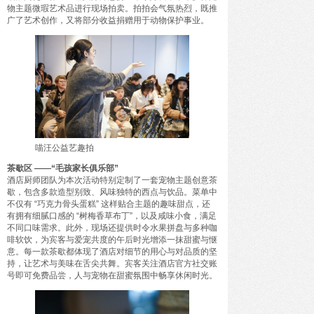
物主题微瑕艺术品进行现场拍卖。拍拍会气氛热烈，既推
广了艺术创作，又将部分收益捐赠用于动物保护事业。
喵汪公益艺趣拍
茶歇区 ——“毛孩家长俱乐部”
酒店厨师团队为本次活动特别定制了一套宠物主题创意茶
歇，包含多款造型别致、风味独特的西点与饮品。菜单中
不仅有 “巧克力骨头蛋糕” 这样贴合主题的趣味甜点，还
有拥有细腻口感的 “树梅香草布丁”，以及咸味小食，满足
不同口味需求。此外，现场还提供时令水果拼盘与多种咖
啡软饮，为宾客与爱宠共度的午后时光增添一抹甜蜜与惬
意。每一款茶歇都体现了酒店对细节的用心与对品质的坚
持，让艺术与美味在舌尖共舞。宾客关注酒店官方社交账
号即可免费品尝，人与宠物在甜蜜氛围中畅享休闲时光。