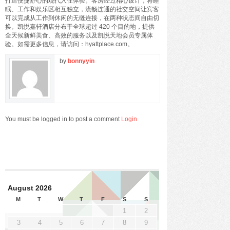
打造便捷舒心的现代入住体验。客房经过精心设计，将睡
眠、工作和娱乐区相互独立，流畅连通的社交空间让宾客
可以完成从工作到休闲的无缝连接，在两种状态间自由切
换。凯悦嘉轩酒店分布于全球超过 420 个目的地，提供
全天候新鲜美食、高效的服务以及凯悦天地会员专属体
验。如需更多信息，请访问：hyattplace.com。
by
bonnyyin
You must be logged in to post a comment
Login
August 2026
M
T
W
T
F
S
S
1
2
3
4
5
6
7
8
9