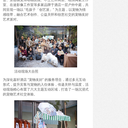
会、景德镇宠博动物医院、不土艺术商店、细浪陶瓷工作
驭海乘风，成长壹夏——三亚海棠湾阳光壹酒店
室、在途影像工作室等多家品牌于酒店一层户外中庭，共
开启全家人的“超级暑假”海岛度假体验
同呈现一场以 “毛孩子「创艺派」” 为主题，以宠物为情
感纽带，融合艺术创作、公益关怀和创意社交的宠物友好
艺术派对。
活动现场大合照
为深化嘉轩酒店 “宠物友好” 的服务理念，通过多元互动
形式，提升宾客与宠物的入住体验，传递关怀与温度，活
动现场精心布置了六大主题互动区域，打造了一场沉浸式
的宠物艺术社交体验。