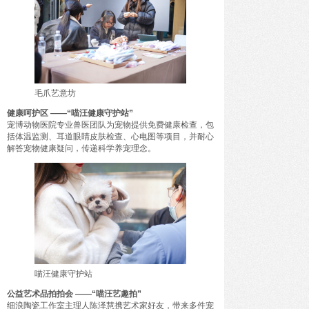
毛爪艺意坊
健康呵护区 ——“喵汪健康守护站”
宠博动物医院专业兽医团队为宠物提供免费健康检查，包
括体温监测、耳道眼睛皮肤检查、心电图等项目，并耐心
解答宠物健康疑问，传递科学养宠理念。
喵汪健康守护站
公益艺术品拍拍会 ——“喵汪艺趣拍”
细浪陶瓷工作室主理人陈泽慧携艺术家好友，带来多件宠