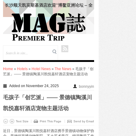
长沙顺天凯宾斯基酒店欢迎“博鳌亚洲论坛 – 全
球经济发展与安全论坛”领导人
仲夏悦飨·寻味伏羊|徐州喜来登酒店夏季新菜暨
伏羊风味品鉴仪式圆满落幕
合肥栢景朗廷酒店联袂祖·玛珑呈献“英伦田园”联
名下午茶
韩朝靓 (Vivian Han) 女士出任成都环球中心天堂
洲际大饭店总经理
绍兴苏宁希尔顿酒店及公寓共庆“希尔顿主厨
季”七周年：琥珀 · 中餐厅、饭 · 全日餐厅精致呈
现 – 越州风物入馔，名馔雅集启幕
Home
»
Hotels
»
Hotel News
»
The News
» 毛孩子「创
上海张江达社lyf酒店正式亮相，于科创高地打造
艺派」—— 景德镇陶溪川凯悦嘉轩酒店宠物主题活动
鲜活共鸣生活场
KENZO Kids杭州大厦璀璨启幕-打造高端亲子生
Added on November 24, 2025
bonnyyin
活新地标
九龙仓酒店任命包铂先生为长沙尼依格罗酒店及
毛孩子「创艺派」—— 景德镇陶溪川
长沙玛珂酒店区域总经理
FOR IMMEDIATE RELEASE——珠海拱北凯悦
凯悦嘉轩酒店宠物主题活动
酒店携手 lululemon 珠海门店推出瑜见感受 · 瑜
伽社区活动
Text Size
Print This Page
Send by Email
入夏蕴鲜，味觅时令——合肥栢景朗廷酒店「唐
近日，景德镇陶溪川凯悦嘉轩酒店携手景德镇动物保护协
阁」夏季上新