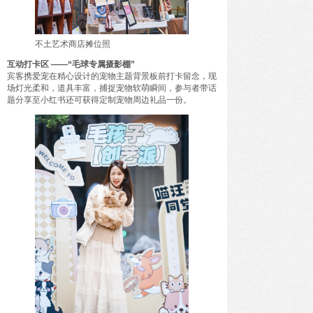
不土艺术商店摊位照
互动打卡区 ——“毛球专属摄影棚”
宾客携爱宠在精心设计的宠物主题背景板前打卡留念，现
场灯光柔和，道具丰富，捕捉宠物软萌瞬间，参与者带话
题分享至小红书还可获得定制宠物周边礼品一份。