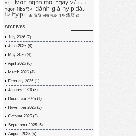
Mon ngon moi ngay
Món ăn
MICE
đánh giá hyip
đầu
ngon
Nba중계
tư hyip
中国
酒店
冒险
回看
电影
耳环
鞋
Archives
July 2026
(7)
June 2026
(8)
May 2026
(4)
April 2026
(8)
March 2026
(4)
February 2026
(1)
January 2026
(5)
December 2025
(4)
November 2025
(2)
October 2025
(5)
September 2025
(5)
August 2025
(5)