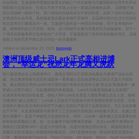
社会风情。艾迪逊将伊恩施拉格著名的贴心个性化体验与万豪国际的运营专长和全
球影响力完美结合，打造出不同于市场上任何一家酒店的独特品牌。 品牌旗下酒
店以其独树一帜的个性、原汁原味的风格和卓尔不群的特质，反映了当时当地的人
文风情和社会环境。虽然每家酒店看起来都不尽相同，但品牌对现代生活方式的特
有态度将它们紧紧连为一体。艾迪逊代表的是一种理念和体验，而不是单纯的外
观。精致简约的公共空间、装饰、设计和细节全都为宾客的非凡体验服务。对于一
个渴求优质服务和文化体验的广大市场，艾迪逊提供了前所未有的融合理念、品味
创新之间的完美平衡以及全球如一的卓越服务。
Added on November 20, 2023
bonnyyin
澳洲顶级威士忌Lark正式亮相进博
会，“幸运龙”祝您龙年龙腾又虎跃
第六届进博会在上海圆满举行，澳洲总理阿尔巴尼斯亲临展会为澳洲产品站台助
威。来自澳洲塔斯马尼亚的顶级单一麦芽威士忌也借进博会之际正式进入中国市
场。展会期间总理对Lark针对中国市场行将推出的龙年元素“幸运龙”限量版单一麦
芽威士忌赞不绝口，引起澳洲国内争相报道。 Lark作为澳洲顶级威士忌蒸馏厂，
在澳洲具有相当的知名度。创始人Bill Lark先生更是入围世界威士忌名人堂，被称
为澳洲的“威士忌教父”。Lark威士忌诞生于自然条件得天独厚的塔斯马尼亚，当地
优质的大麦以及洁净的水和空气为威士忌的生产提供了品质的保证。与工业化批量
生产不同，从发麦到罐装均采用手工工艺的制作流程是Lark的最大卖点，在威士忌
爱好者圈中一直是个神秘而又珍贵的存在。同时，Lark单一麦芽威士忌花果香的风
味和浓郁柔顺的口感，也一定会赢得中国消费者的青睐。 此次Lark携手澳洲知名
酒类出口贸易商GNT一起进入中国市场，也是对澳洲总理访华后，两国间酒类贸
易重归正轨充满信心和展望的积极表态。GNT是澳洲当地一家深耕酒类贸易的出
口商，澳洲知名的Torbreck、Thorn Clarke、Jim Barry、Mitolo、Hugh Hamilton