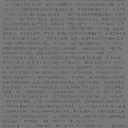
示区，并推出“陕菜大厨秀”，邀请五位非遗传承人现场展示他们的独门绝技，让客
人足不出“沪”就能感受陕菜烹饪艺术的精妙所在。 享有盛誉的陕西名点、名菜也将
于11月5日至25日在四家酒店闪亮登场。 “同盛祥”将进驻前滩香格里拉全日制餐厅
前香汇，一站式呈现羊肉泡馍、麻酱凉皮、蜂蜜凉糕等特色小吃。食客可在活动期
间在餐厅的特色档口自行点选。如需咨询，请拨打电话+86 21 2065 9410。 关于
香格里拉集团： 香格里拉集团是全球知名的酒店及不动产投资的开发者、持有者
和管理者，业务涉及酒店、写字楼、商用地产及服务式公寓和住宅。集团其他主要
业务还包括酒店管理服务和可售型物业开发。目前，集团拥有及管理遍布全球76
个目的地100多家香格里拉酒店、嘉里酒店、JEN 酒店和盛贸饭店。立足于亚洲，
香格里拉集团有众多酒店及综合体项目正在筹措中，分布在澳大利亚、中国大陆、
柬埔寨和日本等地区。更多信息请登陆https://www.shangri-la.com/cn/group/。
关于上海前滩香格里拉 上海前滩香格里拉坐落于浦东世博前滩地区，酒店以“焕
活”为核心理念，将“海派文化”与“绿色自然”巧妙结合，同时秉承香格里拉一贯的“以
心相待的服务”品牌理念，于沪上全新的城市目的地前滩打造出别具匠心的独特体
验。酒店拥有585间客房，超过6000平米的会议及宴会场地，并提供总面积约
2300平米的康体中心，提供丰富的健身及水疗护理项目。4间特色餐饮场地提供丰
富多样的餐饮选择，涵盖了配备开放式厨房的全日制餐厅“前香汇”，多重餐饮体验
的“前香酒廊”，GardenLab酒吧及主打新淮扬菜系的“香聚江南灶”。无论是何种旅
行目的，都可在此尽情探索令人兴奋的料理精选。 关于前香汇 全日制餐厅“前香
汇”由多个不同的美食档口组成，为宾客提供风格各异的国际美食。其中的吧台区
主要供应意式美味。大厅的另一侧提供特色海鲜菜肴、日式和东南亚风味料理，同
时包含一个开放空间，专供应季的当地特色佳肴。大厅中还包含一个专门的火锅餐
厅“Boil香聚围煮”，并供应多种生鲜海鲜选择。 餐厅的整体设计风格灵感来自上海
当地传统的民居建筑形式石库门，让宾客在充满浓郁上海风情的独特氛围中细细品
味特色美味。 媒体联络： 田燕 Vicky Tian 市场传媒总监 邮箱：
vicky.tian@shangri-la.com 电话：+86 13816917512 李园园 Olivia Li 市场传媒经