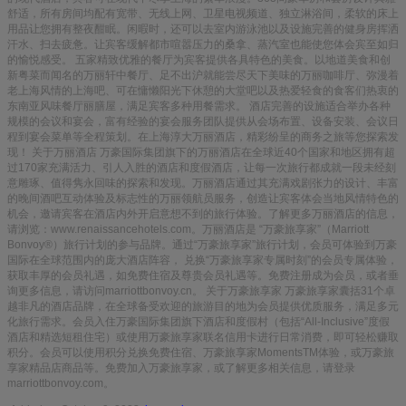
舒适，所有房间均配有宽带、无线上网、卫星电视频道、独立淋浴间，柔软的床上
用品让您拥有整夜酣眠。闲暇时，还可以去室内游泳池以及设施完善的健身房挥洒
汗水、扫去疲惫。让宾客缓解都市喧嚣压力的桑拿、蒸汽室也能使您体会宾至如归
的愉悦感受。 五家精致优雅的餐厅为宾客提供各具特色的美食。以地道美食和创
新粤菜而闻名的万丽轩中餐厅、足不出沪就能尝尽天下美味的万丽咖啡厅、弥漫着
老上海风情的上海吧、可在慵懒阳光下休憩的大堂吧以及热爱轻食的食客们热衷的
东南亚风味餐厅丽膳屋，满足宾客多种用餐需求。 酒店完善的设施适合举办各种
规模的会议和宴会，富有经验的宴会服务团队提供从会场布置、设备安装、会议日
程到宴会菜单等全程策划。在上海淳大万丽酒店，精彩纷呈的商务之旅等您探索发
现！ 关于万丽酒店 万豪国际集团旗下的万丽酒店在全球近40个国家和地区拥有超
过170家充满活力、引人入胜的酒店和度假酒店，让每一次旅行都成就一段未经刻
意雕琢、值得隽永回味的探索和发现。万丽酒店通过其充满戏剧张力的设计、丰富
的晚间酒吧互动体验及标志性的万丽领航员服务，创造让宾客体会当地风情特色的
机会，邀请宾客在酒店内外开启意想不到的旅行体验。了解更多万丽酒店的信息，
请浏览：www.renaissancehotels.com。万丽酒店是 “万豪旅享家”（Marriott
Bonvoy®）旅行计划的参与品牌。通过“万豪旅享家”旅行计划，会员可体验到万豪
国际在全球范围内的庞大酒店阵容， 兑换“万豪旅享家专属时刻”的会员专属体验，
获取丰厚的会员礼遇，如免费住宿及尊贵会员礼遇等。免费注册成为会员，或者垂
询更多信息，请访问marriottbonvoy.cn。 关于万豪旅享家 万豪旅享家囊括31个卓
越非凡的酒店品牌，在全球备受欢迎的旅游目的地为会员提供优质服务，满足多元
化旅行需求。会员入住万豪国际集团旗下酒店和度假村（包括“All-Inclusive”度假
酒店和精选短租住宅）或使用万豪旅享家联名信用卡进行日常消费，即可轻松赚取
积分。会员可以使用积分兑换免费住宿、万豪旅享家MomentsTM体验，或万豪旅
享家精品店商品等。免费加入万豪旅享家，或了解更多相关信息，请登录
marriottbonvoy.com。