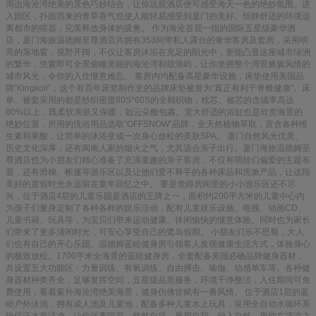
周边海沧湾绝美的景色巧妙结合，让你远观酒店便可感受海天一色的绝妙氛围。进
入园区，扑面而来的青草香气也使人能轻易感受到厦门的美好。恬静舒适的环境远
离都市的喧嚣，完美释放身体的疲惫。 作为海沧首屈一指的国际五星级豪华酒
店，厦门海旅温德姆至尊酒店共拥有353间带私人露台的奢华客房及套房，采用明
亮的落地窗，视野开阔，不仅让客房沐浴在充足的阳光中，更能凸显这座城市绿洲
的繁华，凭窗即可全景俯瞰美丽的海沧湾和鼓浪屿，让你坐拥整个湾景旖旎风情的
城市风光，令你的入住惬意难忘。 客房内均配备高星豪华设施，床垫使用美国品
牌“Kingkoil”，这个有百年床垫制作史的品牌床垫被誉为“真正有利于脊椎健康”。床
单、被套采用的都是纱织密度80S*60S的全棉织物，枕芯、被芯的含绒率高达
80%以上，既柔软亲肤又保暖，如云朵般包裹。宽大舒适的浴缸也是欣赏海景的
绝妙位置，所用的洗浴用品选取“OFFSNOW”品牌，全天然植物萃取，富含各种维
生素和果酸，让简单的沐浴变成一次身心放松的美肤SPA。 厦门自然风光优美、
历史文化深厚，还有闽南人家的烟火之气，尤其适合亲子出行。厦门海旅温德姆至
尊酒店也为小朋友们精心准备了充满童趣的亲子客房，不仅有萌娃们偏爱的主题布
置，还有滑梯、帐篷等游乐区以及让他们爱不释手的各种床品和洗漱产品，让这段
美好的度假时光永远留在童年回忆之中。 要是觉得房间里的小小游乐区还不尽
兴，位于酒店4层的儿童乐园是酒店的王牌之一，面积约200平方米的儿童中心内
为孩子们量身定制了各种各样的娱乐活动，配有儿童娱乐设施、电视、动画CD、
儿童书籍、玩具等，为宝贝们带来运动健康、休闲愉快的惬意体验。同时也为家长
们带来了更多清闲时光，可安心享受自己的鹭岛假期。 小朋友们乐不思蜀，大人
们也有自己的开心乐园。温德姆蓝睦健身房引领客人发现健康生活方式，体验身心
的极致放松。1700平米全海景的蓝睦健身房，全套配备美国必确品牌健身器材，
共设置五大功能区：力量训练、有氧训练、自由搏击、瑜伽、动感单车等。各种健
身器材种类齐全，足够发挥空间，五星级品质服务，环境干净整洁，入住期间可免
费使用，看着窗外海沧湾绝美海景，健身仿佛皆赋有一番风情。 位于酒店1层的蓝
睦户外泳池，拥有成人池及儿童池，配备多种儿童水上玩具，采用全自动水循环系
统保证水质洁净，让你远离喧嚣、悠然自得、重塑自我、融入自然，更能在清凉之