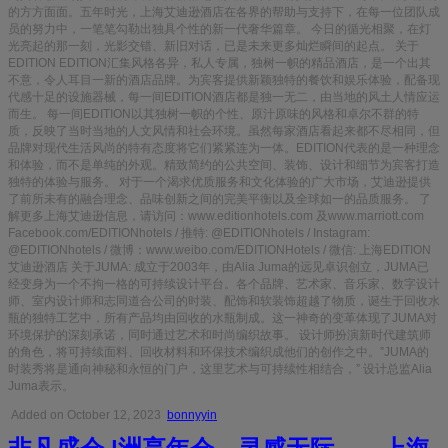
的方方面面。五年时光，上海艾迪逊酒店在各界的帮助与支持下，在每一位团队成
员的努力中，一笔笔勾勒出独具个性的新一代奢华篇章。 今日的循光相聚，在灯
光亮起的那一刻，光影交错、新旧对话，已是未来更多灿烂瞬间的起点。 关于
EDITION EDITION汇集风格各异，私人专属，独树一帜的精品酒店，是一个出其
不意，令人耳目一新的酒店品牌。为宾客提供新颖独特的餐饮和娱乐体验，配备现
代感十足的设施器械，每一间EDITION酒店都是独一无二，由当地的风土人情应运
而生。 每一间EDITION以其独树一帜的个性、原汁原味的风格和卓尔不群的特
质，反映了当时当地的人文风情和社会环境。虽然每家酒店看起来都不尽相同，但
品牌对现代生活风尚的特有态度将它们紧紧连为一体。EDITION代表的是一种理念
和体验，而不是单纯的外观。精致简约的公共空间、装饰、设计和细节为宾客打造
独特的体验与服务。 对于一个渴求优质服务和文化体验的广大市场，艾迪逊提供
了前所未有的融合理念、品味创新之间的完美平衡以及全球如一的品质服务。 了
解更多上海艾迪逊信息，请访问：www.editionhotels.com 及www.marriott.com
Facebook.com/EDITIONhotels / 推特: @EDITIONhotels / Instagram:
@EDITIONhotels / 微博：www.weibo.com/EDITIONHotels / 微信: 上海EDITION
艾迪逊酒店 关于JUMA: 成立于2003年，由Alia Juma的远见卓识创立，JUMA已
经变身为一个不拘一格的可持续设计平台。各个品牌、艺术家、音乐家、数字设计
师、室内设计师和志同道合公司的时装、配饰和软装饰超越了物质，诞生于回收水
瓶的独特工艺中，所有产品均由回收的水瓶制成。这一神奇的变革体现了JUMA对
环境保护的深刻承诺，同时通过艺术和时尚编织故事。 设计师扮演新时代建筑师
的角色，将可持续面料、回收材料和环保技术编织成他们的创作之中。”JUMA的
时装秀将是通向神秘和永恒的门户，这里艺术与可持续性相结合，” 设计总监Alia
Juma表示。
Added on October 12, 2023
bonnyyin