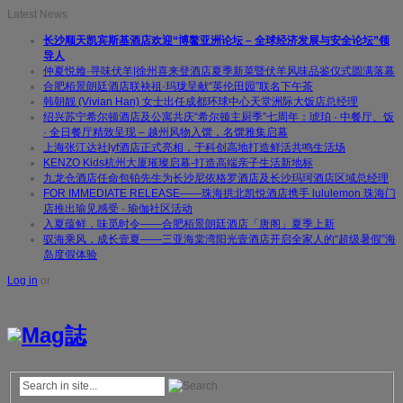
Latest News
长沙顺天凯宾斯基酒店欢迎“博鳌亚洲论坛 – 全球经济发展与安全论坛”领
导人
仲夏悦飨·寻味伏羊|徐州喜来登酒店夏季新菜暨伏羊风味品鉴仪式圆满落幕
合肥栢景朗廷酒店联袂祖·玛珑呈献“英伦田园”联名下午茶
韩朝靓 (Vivian Han) 女士出任成都环球中心天堂洲际大饭店总经理
绍兴苏宁希尔顿酒店及公寓共庆“希尔顿主厨季”七周年：琥珀 · 中餐厅、饭
· 全日餐厅精致呈现 – 越州风物入馔，名馔雅集启幕
上海张江达社lyf酒店正式亮相，于科创高地打造鲜活共鸣生活场
KENZO Kids杭州大厦璀璨启幕-打造高端亲子生活新地标
九龙仓酒店任命包铂先生为长沙尼依格罗酒店及长沙玛珂酒店区域总经理
FOR IMMEDIATE RELEASE——珠海拱北凯悦酒店携手 lululemon 珠海门
店推出瑜见感受 · 瑜伽社区活动
入夏蕴鲜，味觅时令——合肥栢景朗廷酒店「唐阁」夏季上新
驭海乘风，成长壹夏——三亚海棠湾阳光壹酒店开启全家人的“超级暑假”海
岛度假体验
Log in
or