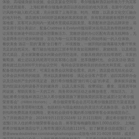
体验、高端健身娱乐设施、会议及宴会空间等，希尔顿逸林酒店始终致力于为宾客
提供优质服务。 上海虹桥希尔顿逸林酒店以所在的目的地为灵感，在新中式的设
计风格中融入欧式元素，充分体现了上海开放、时尚、精致，以及多文化交汇融合
的地方特色。酒店拥有186间舒适典雅的客房和套房。所有客房都拥有视野开阔的
落地窗，宾客可从房间内一览城市景观或花园美景。客房配有舒适的品牌床垫，浴
室采用干湿分离设计，配备Crabtree & Evelyn®瑰珀翠沐浴用品及热带雨林喷淋，
让宾客在旅途中得以舒适休憩重焕活力。宽敞舒适的办公区配有高速无线网络，无
论是商务出行或休闲旅游，旨在为每一位宾客提供暖心和始终如一的入住体验。
餐饮美食 酒店一层的“夏雅”全日餐厅，环境雅致，一侧开阔的玻璃幕墙为餐厅带来
充足的自然采光。餐厅融合地道的江浙本帮美食如花雕醉虾、家烧鲳鱼，以及精选
西式菜品，是全家聚餐或休闲聚会的理想选择。在极具格调的克拉维酒吧，丰富的
葡萄酒、威士忌以及鸡尾酒可供宾客随心选择，悠享微醺时光。 会议及活动 酒店
拥有超过总共800平方的会议空间，每间会议室都有良好的自然光和景观。会议室
配备领先的视听技术，可满足各类会议和宴会需求。此外，酒店提倡无纸化会议、
记录会议所耗用的能源、用水以及废物转移，满足企业客户需求，追踪其因举办会
议及活动所产生的环境足迹，践行希尔顿集团“旅行有心益”的承诺。 康体娱乐设施
室内恒温泳池和设备齐全的健身房，以及儿童乐园、按摩浴缸、桑拿、湿蒸房等休
闲设施，帮助宾客在一天的工作、商务和休闲活动之余释放倦意，增加活力。 上
海虹桥希尔顿逸林酒店已加入希尔顿集团旗下屡获殊荣的宾客忠诚度计划“希尔顿
荣誉客会”（Hilton Honors）。希尔顿荣誉客会会员可在希尔顿集团官方渠道直接
预订客房并享受即时优惠，包括积分与现金相结合的灵活方式兑换住宿、会员专享
折扣和免费高速无线网络，更有机会获得专属的希尔顿荣誉客会体验犒赏自己。
为了庆祝酒店开业，2024年9月1日至2024年 12 月31日期间，通过希尔顿官方渠
道预订并入住的希尔顿荣誉客会会员，将享受每晚赚取额外1,000点积分。 上海虹
桥希尔顿逸林酒店位于上海市青浦区高泾路1118号。欲了解更多信息或预订，请
登录www.doubletree.com/shanghaihongqiao或致电+86 21-8028 9888，或关注