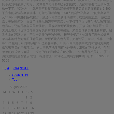
间享受难得的亲子时光。 尤其是来酒店参加会议的朋友，真的很需要忙里偷闲放
松一下了。说到这个，就不得不提厦门海旅温德姆至尊酒店拥有总面积超过1,400
平方米的会议和宴会场地，可举办同时容纳1,000人的会议及宴会，2间大宴会厅
及11间不同规格的多功能厅，满足不同类型的活动需求，成就灵感之选。 放松过
后，美味时间到！在厦门海旅温德姆至尊酒店，你不仅可以入乡随俗地品味闽南特
色风味，还能尽享各国美食佳肴。 星璨西餐厅环境优雅，开放式的“剧院厨房”里，
大厨正在为你现场烹饪由国际美食带来的饕餮盛宴。来自全球的美味佳肴带你开启
舌尖上的环球之旅，享受全天候的美味时光。 椿轩中餐厅为你准备了融合经典粤
菜与本地特色海鲜的佳肴美馔。餐厅环境古色古香，拥有论语、大学、小雅、中庸
等13个包厢，可同时容纳166位宾客用餐。13间不同风格的中式韵味包厢为你提
供私密尊贵的用餐环境。 从大堂吧落地玻璃窗向外望去，湛蓝的室外泳池，郁郁
葱葱的欧式复古庭院……惬意的午后和亲友在此小聚，一切都是那么美好。 厦门
海旅温德姆至尊酒店 地址：福建省厦门市海沧区嵩屿东路88号 电话：0592-688
5555
1
2
3
…
893
Next »
Contact US
Top
↑
August 2026
M
T
W
T
F
S
S
1
2
3
4
5
6
7
8
9
10
11
12
13
14
15
16
17
18
19
20
21
22
23