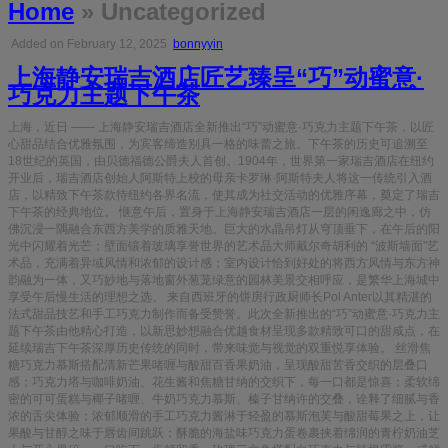
Home
» Uncategorized
Added on February 12, 2025
bonnyyin
上海静安瑞吉酒店匠艺臻呈“巧”动蜜意·
巧克力主题下午茶
上海，近日 —— 上海静安瑞吉酒店全新推出“巧”动蜜意·巧克力主题下午茶，以匠
心甜品结合优雅氛围，为宾客缔造别具一格的味蕾之旅。下午茶的历史可追溯至
18世纪的英国，由贝德福德公爵夫人首创。1904年，世界第一家瑞吉酒店在纽约
开业后，瑞吉酒店创始人阿斯特上校的母亲卡罗琳·阿斯特夫人将这一传统引入酒
店，以精致下午茶款待纽约各界名流，使其成为社交活动的优雅序幕，奠定了瑞吉
下午茶的经典地位。 惬意午后，置身于上海静安瑞吉酒店一层的闲逸廊之中，仿
佛沉浸一隅融合东西方美学的质雅天地。巨大的水晶吊灯从穹顶垂下，在午后的阳
光中闪耀着光芒；壁面镶着玻璃享誉世界的艺术品大师戴尔奇胡利的 “波斯墙面”艺
术品，充满着异域风情和浓郁的设计感；室内设计恰到好处的将西方风情与东方神
韵融为一体，又巧妙地与落地窗外葱茏绿意的园林美景交相呼应，是繁华上海城中
享受午后慢生活的理想之选。 来自西班牙的饼房行政厨师长Pol Anter以其精湛的
法式甜品技艺和手工巧克力制作而备受赞誉。此次全新推出的“巧”动蜜意·巧克力主
题下午茶由他精心打造，以新思妙想融合优越食材呈现多款精致可口的甜咸点，在
延续瑞吉下午茶深厚历史传统的同时，带来味觉与视觉的双重悦享体验。 丝滑焦
糖巧克力慕斯搭配清新芒果啫喱与酸甜百香果奶油，呈现酸甜苦香交织的层叠口
感；巧克力塔与咖啡奶油、花生酱和焦糖甘纳的交织下，每一口都是惊喜；柔软绵
密的可可蛋糕与椰子啫喱、牛奶巧克力慕斯、榛子甘纳许的交叠，诠释了细腻与香
浓的舌尖体验；浓郁顺滑的手工巧克力酱淋于轻盈的慕斯泡芙与酸甜莓果之上，让
果酸与甘醇之味于唇齿间跳跃；酥脆的海盐味巧克力蛋卷裹挟着绵润的青柠奶油芝