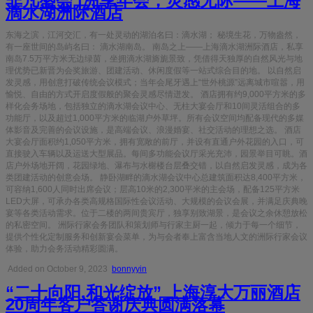
非凡盛会 |洲享年会，灵感无际——上海
滴水湖洲际酒店
东海之滨，江河交汇，有一处灵动的湖泊名曰：滴水湖； 秘境生花，万物盎然，
有一座世间的岛屿名曰： 滴水湖南岛。 南岛之上——上海滴水湖洲际酒店，私享
南岛7.5万平方米无边绿茵，坐拥滴水湖旖旎景致，凭借得天独厚的自然风光与地
理优势已新晋为会奖旅游、团建活动、休闲度假等一站式综合目的地。 以自然启
发灵感，用创意打破传统会议模式；当年会尾牙遇上“世外桃源”远离城市喧嚣，用
愉悦、自由的方式开启度假般的聚会灵感尽情迸发。 酒店拥有约9,000平方米的多
样化会务场地，包括独立的滴水湖会议中心、无柱大宴会厅和10间灵活组合的多
功能厅，以及超过1,000平方米的临湖户外草坪。所有会议空间均配备现代的多媒
体影音及完善的会议设施，是高端会议、浪漫婚宴、社交活动的理想之选。 酒店
大宴会厅面积约1,050平方米，拥有宽敞的前厅，并设有直通户外花园的入口，可
直接驶入车辆以及运送大型展品。每间多功能会议厅采光充沛，园景举目可眺。酒
店户外场地开阔，花园绿地、瀑布与水榭楼台层叠交错，以自然启发灵感，成为各
类团建活动的创意会场。 静卧湖畔的滴水湖会议中心总建筑面积达8,400平方米，
可容纳1,600人同时出席会议；层高10米的2,300平米的主会场，配备125平方米
LED大屏，可承办各类高规格国际性会议活动、大规模的会议会展，并满足庆典晚
宴等各类活动需求。位于二楼的两间贵宾厅，独享别致湖景，是会议之余休憩放松
的私密空间。 洲际行家会务团队和策划师与行家主厨一起，倾力于每一个细节，
提供个性化定制服务和创新宴会菜单，为与会者奉上富含当地人文的洲际行家会议
体验，助力会务活动精彩圆满。
Added on October 9, 2023
bonnyyin
“二十向阳,和光绽放” 上海淳大万丽酒店
20周年客户答谢庆典圆满落幕