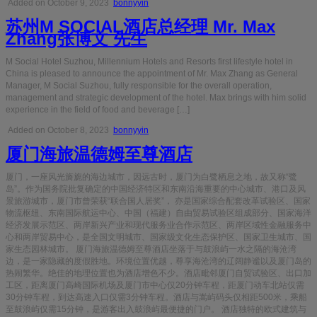
Added on October 9, 2023
bonnyyin
苏州M SOCIAL酒店总经理 Mr. Max
Zhang张博文 先生
M Social Hotel Suzhou, Millennium Hotels and Resorts first lifestyle hotel in
China is pleased to announce the appointment of Mr. Max Zhang as General
Manager, M Social Suzhou, fully responsible for the overall operation,
management and strategic development of the hotel. Max brings with him solid
experience in the field of food and beverage […]
Added on October 8, 2023
bonnyyin
厦门海旅温德姆至尊酒店
厦门，一座风光旖旎的海边城市，因远古时，厦门为白鹭栖息之地，故又称“鹭
岛”。作为国务院批复确定的中国经济特区和东南沿海重要的中心城市、港口及风
景旅游城市，厦门市曾荣获“联合国人居奖”， 亦是国家综合配套改革试验区、国家
物流枢纽、东南国际航运中心、中国（福建）自由贸易试验区组成部分、国家海洋
经济发展示范区、两岸新兴产业和现代服务业合作示范区、两岸区域性金融服务中
心和两岸贸易中心，是全国文明城市、国家级文化生态保护区、国家卫生城市、国
家生态园林城市。 厦门海旅温德姆至尊酒店坐落于与鼓浪屿一水之隔的海沧湾
边，是一家隐藏的度假胜地。环境位置优越，尊享海沧湾的辽阔静谧以及厦门岛的
热闹繁华。绝佳的地理位置也为酒店增色不少。酒店毗邻厦门自贸试验区、出口加
工区，距离厦门高崎国际机场及厦门市中心仅20分钟车程，距厦门动车北站仅需
30分钟车程，到达高速入口仅需3分钟车程。酒店与嵩屿码头仅相距500米，乘船
至鼓浪屿仅需15分钟，是游客出入鼓浪屿最便捷的门户。 酒店独特的欧式建筑与