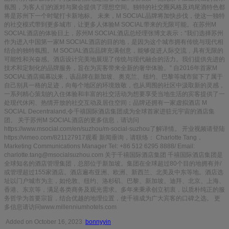
氛围，为客人们的派对与聚会提供了理想空间。独特的社交圈风格及鸡尾酒特色都
将是苏州下一个时髦打卡新地标。 未来，M SOCIAL品牌将加快步伐，使这一独特
的社交模式带到更多城市，让更多人体验M SOCIAL带来的无限可能。在苏州M
SOCIAL酒店的体验日上，苏州M SOCIAL酒店总经理张博文表示：“我们选择苏州
作为进入中国第一家M SOCIAL酒店的目的地，是因为这个城市拥有传统与现代相
结合的独特氛围。M SOCIAL酒店品牌充满创意，能够促进人际交流，具有无限的
可能性和兴奋感。酒店设计完美地展现了传统与现代融合的活力。我们提供先进的
技术和定制化的品牌服务，旨在为宾客带来全新的奢华体验。” 自2016年首家M
SOCIAL酒店揭幕以来，该品牌在新加坡、奥克兰、纽约、巴黎等城市留下了属于
自己别具一格的足迹，向每个地区的环境致敬，也从周围的社区中汲取新的灵感，
一系列精心策划的入住体验和丰富的社交活动为想要享受当地生活的宾客提供了一
处现代休闲、热情开放的社交互动及居住空间；品牌还拥有一家虚拟酒店 M
SOCIAL Decentraland,令千禧国际酒店集团成为全球首家进驻元宇宙的酒店集
团。 关于苏州M SOCIAL酒店的更多信息，请访问
https://www.msocial.com/en/suzhou/m-social-suzhou了解详情。 开业视频请登陆
https://vimeo.com/821127917观看 新闻垂询，请联络： Charlotte Tang，
Marketing Communications Manager Tel: +86 512 6295 8888/ Email:
charlotte.tang@msocialsuzhou.com 关于千禧国际酒店集团 千禧国际酒店集团是
全球知名的酒店管理集团，总部位于新加坡。集团在全球超过80个目的地拥有并/
或管理超过155家酒店。酒店遍布亚洲、欧洲、新西兰、北美及中东等地。酒店选
址以门户城市为主，如伦敦、纽约、洛杉矶、巴黎、新加坡、迪拜、北京、上海、
香港、东京等，满足各类商务及观光需求。多年来秉承创立初衷，以质朴纯正的服
务哲学为首要宗旨，结合优越的地理位置，使千禧成为广大宾客的口碑之选。 更
多信息请访问www.millenniumhotels.com
Added on October 16, 2023
bonnyyin